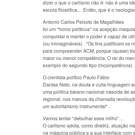
dizer o que o carlismo não é: não é uma id
escola filosófica… Então, que é o neologi
Antonio Carlos Peixoto de Magalhães
foi um "homo politicus" na acepção maquia
conquistar e manter o poder é capaz de uti
(ou inimagináveis) . "Os fins justificam os 
para compreender ACM, porque (quase) tod
maior ou menor competência. O rei do men
exemplo do segundo tipo (incompetência) .
O cientista político Paulo Fábio
Dantas Neto, na douta e culta linguagem a
uma política baiano-nacional nascida de a
regional, nos marcos da chamada revolução
um autoritarismo instrumental" .
Vamos tentar "debulhar esse milho"…
O carlismo adota, como diretriz, atuação na p
na máquina pública e a sua interface com 