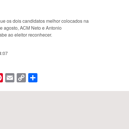
ue os dois candidatos melhor colocados na
 de agosto, ACM Neto e Antonio
e ao eleitor reconhecer.
4:07
n
er
hreads
Pinterest
Email
Copy
Share
Link