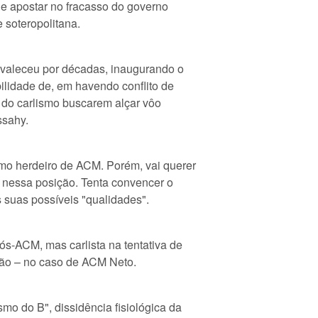
 e apostar no fracasso do governo
 soteropolitana.
evaleceu por décadas, inaugurando o
ilidade de, em havendo conflito de
es do carlismo buscarem alçar vôo
ssahy.
mo herdeiro de ACM. Porém, vai querer
 nessa posição. Tenta convencer o
 suas possíveis "qualidades".
pós-ACM, mas carlista na tentativa de
ção – no caso de ACM Neto.
smo do B", dissidência fisiológica da