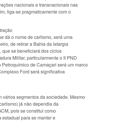
rações nacionais e transnacionais nas
sim, liga-se pragmaticamente com o
tração
 se dá o nome de carlismo, será uma
iro, de retirar a Bahia da letargia
que se beneficiará dos ciclos
dura Militar, particularmente o II PND
o Petroquímico de Camaçari será um marco
omplexo Ford será significativa
 em vários segmentos da sociedade. Mesmo
 (carlismo) já não dependia da
 ACM, pois se constitui como
ca estadual para se manter e