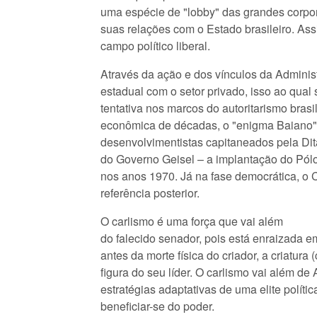
uma espécie de "lobby" das grandes corpo
suas relações com o Estado brasileiro. As
campo político liberal.
Através da ação e dos vínculos da Adminis
estadual com o setor privado, isso ao qual
tentativa nos marcos do autoritarismo brasile
econômica de décadas, o "enigma Baiano", 
desenvolvimentistas capitaneados pela Dita
do Governo Geisel – a implantação do Pól
nos anos 1970. Já na fase democrática, o C
referência posterior.
O carlismo é uma força que vai além
do falecido senador, pois está enraizada
antes da morte física do criador, a criatura
figura do seu líder. O carlismo vai além de
estratégias adaptativas de uma elite políti
beneficiar-se do poder.