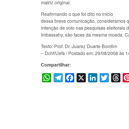
matriz original.
Reafirmando o que foi dito no início
dessa breve comunicação, consideramos q
intenção de voto nas pesquisas eleitorais
Imbassahy, são faces da mesma moeda. Cab
Texto: Prof. Dr. Juarez Duarte Bomfim
– Dchf/Uefs / Postado em: 29/08/2008 às 1
Compartilhar:
WhatsApp
Telegram
Facebook
X
LinkedI
Twitt
T