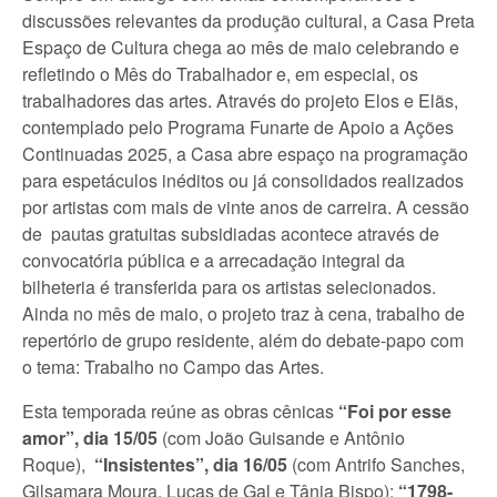
discussões relevantes da produção cultural, a Casa Preta
Espaço de Cultura chega ao mês de maio celebrando e
refletindo o Mês do Trabalhador e, em especial, os
trabalhadores das artes. Através do projeto Elos e Elãs,
contemplado pelo Programa Funarte de Apoio a Ações
Continuadas 2025, a Casa abre espaço na programação
para espetáculos inéditos ou já consolidados realizados
por artistas com mais de vinte anos de carreira. A cessão
de pautas gratuitas subsidiadas acontece através de
convocatória pública e a arrecadação integral da
bilheteria é transferida para os artistas selecionados.
Ainda no mês de maio, o projeto traz à cena, trabalho de
repertório de grupo residente, além do debate-papo com
o tema: Trabalho no Campo das Artes.
Esta temporada reúne as obras cênicas
“Foi por esse
amor”, dia 15/05
(com João Guisande e Antônio
Roque),
“Insistentes”, dia 16/05
(com Antrifo Sanches,
Gilsamara Moura, Lucas de Gal e Tânia Bispo);
“1798-