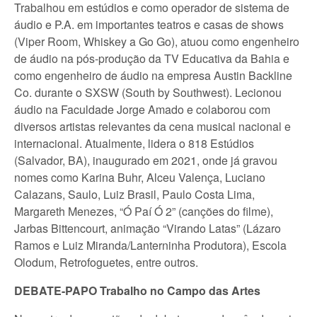
Trabalhou em estúdios e como operador de sistema de
áudio e P.A. em importantes teatros e casas de shows
(Viper Room, Whiskey a Go Go), atuou como engenheiro
de áudio na pós-produção da TV Educativa da Bahia e
como engenheiro de áudio na empresa Austin Backline
Co. durante o SXSW (South by Southwest). Lecionou
áudio na Faculdade Jorge Amado e colaborou com
diversos artistas relevantes da cena musical nacional e
internacional. Atualmente, lidera o 818 Estúdios
(Salvador, BA), inaugurado em 2021, onde já gravou
nomes como Karina Buhr, Alceu Valença, Luciano
Calazans, Saulo, Luiz Brasil, Paulo Costa Lima,
Margareth Menezes, “Ó Paí Ó 2” (canções do filme),
Jarbas Bittencourt, animação “Virando Latas” (Lázaro
Ramos e Luiz Miranda/Lanterninha Produtora), Escola
Olodum, Retrofoguetes, entre outros.
DEBATE-PAPO Trabalho no Campo das Artes