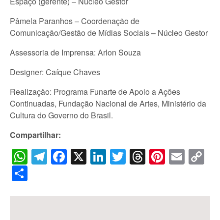
Espaço (gerente) – Núcleo Gestor
Pâmela Paranhos – Coordenação de
Comunicação/Gestão de Mídias Sociais – Núcleo Gestor
Assessoria de Imprensa: Arlon Souza
Designer: Caíque Chaves
Realização: Programa Funarte de Apoio a Ações
Continuadas, Fundação Nacional de Artes, Ministério da
Cultura do Governo do Brasil.
Compartilhar:
WhatsApp
Telegram
Facebook
X
LinkedIn
Twitter
Threads
Pintere
Emai
C
Li
Share