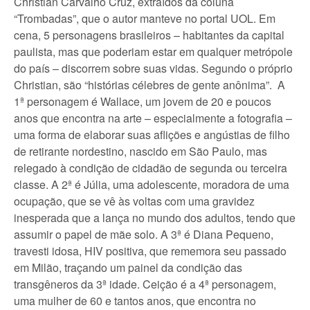
Christian Carvalho Cruz, extraídos da coluna
“Trombadas”, que o autor manteve no portal UOL. Em
cena, 5 personagens brasileiros – habitantes da capital
paulista, mas que poderiam estar em qualquer metrópole
do país – discorrem sobre suas vidas. Segundo o próprio
Christian, são “histórias célebres de gente anônima”. A
1ª personagem é Wallace, um jovem de 20 e poucos
anos que encontra na arte – especialmente a fotografia –
uma forma de elaborar suas aflições e angústias de filho
de retirante nordestino, nascido em São Paulo, mas
relegado à condição de cidadão de segunda ou terceira
classe. A 2ª é Júlia, uma adolescente, moradora de uma
ocupação, que se vê às voltas com uma gravidez
inesperada que a lança no mundo dos adultos, tendo que
assumir o papel de mãe solo. A 3ª é Diana Pequeno,
travesti idosa, HIV positiva, que rememora seu passado
em Milão, traçando um painel da condição das
transgêneros da 3ª idade. Ceição é a 4ª personagem,
uma mulher de 60 e tantos anos, que encontra no