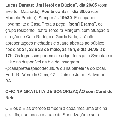
Lucas Dantas: Um Herói de Búzios”, dia 29/05
(com
Everton Machado);
Vou te contar”, dia 30/05
(com
Marcelo Praddo). Sempre às
19h30
. E ocupando
novamente a Casa Preta a peça
“[sem] Drama”
, do
grupo residente Teatro Terceira Margem, com atuação e
direção de Caio Rodrigo e Gordo Neto, fará oito
apresentações mediadas e quatro abertas ao público,
nos dias
21, 22 e 23 de maio, às 19h, e dia 24/05, às
17h
. Os ingressos podem ser adquiridos pelo Sympla e o
link está disponível na bio do instagram
@casapretaespacodecultura ou na bilheteria do local.
End.: R. Areal de Cima, 07 – Dois de Julho, Salvador –
BA.
OFICINA GRATUITA DE SONORIZAÇÃO com Cândido
Neto
O Elos e Elãs oferece também a cada mês uma oficina
gratuita, que nessa etapa é de Sonorização e será