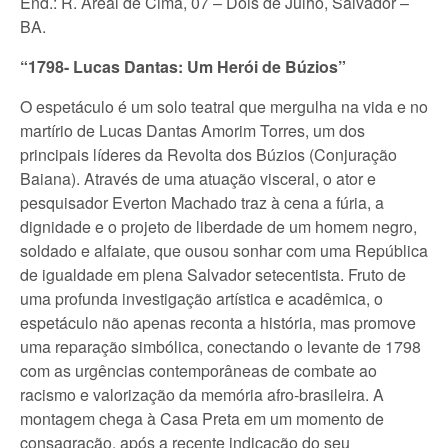
End.: R. Areal de Cima, 07 – Dois de Julho, Salvador –
BA.
“1798- Lucas Dantas: Um Herói de Búzios”
O espetáculo é um solo teatral que mergulha na vida e no
martírio de Lucas Dantas Amorim Torres, um dos
principais líderes da Revolta dos Búzios (Conjuração
Baiana). Através de uma atuação visceral, o ator e
pesquisador Everton Machado traz à cena a fúria, a
dignidade e o projeto de liberdade de um homem negro,
soldado e alfaiate, que ousou sonhar com uma República
de igualdade em plena Salvador setecentista. Fruto de
uma profunda investigação artística e acadêmica, o
espetáculo não apenas reconta a história, mas promove
uma reparação simbólica, conectando o levante de 1798
com as urgências contemporâneas de combate ao
racismo e valorização da memória afro-brasileira. A
montagem chega à Casa Preta em um momento de
consagração, após a recente indicação do seu