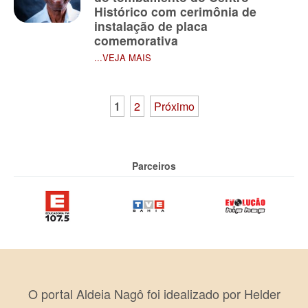
Histórico com cerimônia de
instalação de placa
comemorativa
...VEJA MAIS
Paginação
1
2
Próximo
de
posts
Parceiros
O portal Aldeia Nagô foi idealizado por Helder