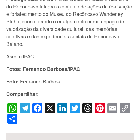
do Recôncavo integra o conjunto de ações de reativação
e fortalecimento do Museu do Recôncavo Wanderley
Pinho, consolidando o equipamento como espaço de
valorização da diversidade cultural, das memórias
coletivas e das experiências sociais do Recôncavo
Baiano.
Ascom IPAC
Fotos: Fernando Barbosa/IPAC
Foto:
Fernando Barbosa
Compartilhar:
WhatsApp
Telegram
Facebook
X
LinkedIn
Twitter
Threads
Pintere
Emai
C
Li
Share