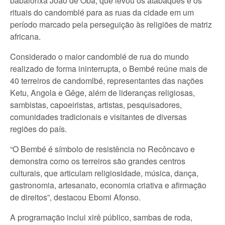
babalorixá João de Obá, que levou os atabaques e os
rituais do candomblé para as ruas da cidade em um
período marcado pela perseguição às religiões de matriz
africana.
Considerado o maior candomblé de rua do mundo
realizado de forma ininterrupta, o Bembé reúne mais de
40 terreiros de candomlbé, representantes das nações
Ketu, Angola e Gêge, além de lideranças religiosas,
sambistas, capoeiristas, artistas, pesquisadores,
comunidades tradicionais e visitantes de diversas
regiões do país.
“O Bembé é símbolo de resistência no Recôncavo e
demonstra como os terreiros são grandes centros
culturais, que articulam religiosidade, música, dança,
gastronomia, artesanato, economia criativa e afirmação
de direitos”, destacou Ebomi Afonso.
A programação inclui xirê público, sambas de roda,