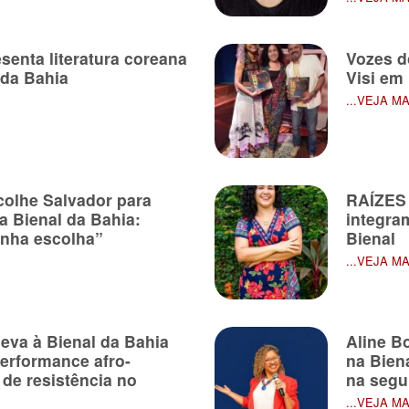
senta literatura coreana
Vozes d
 da Bahia
Visi em
...VEJA M
colhe Salvador para
RAÍZES 
na Bienal da Bahia:
integram
inha escolha”
Bienal
...VEJA M
eva à Bienal da Bahia
Aline B
erformance afro-
na Bien
 de resistência no
na segu
...VEJA M