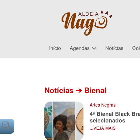
Início
Agendas
Notícias
Col
Paginação
de
Notícias ➔ Bienal
posts
Artes Negras
4ª Bienal Black Bra
selecionados
...VEJA MAIS