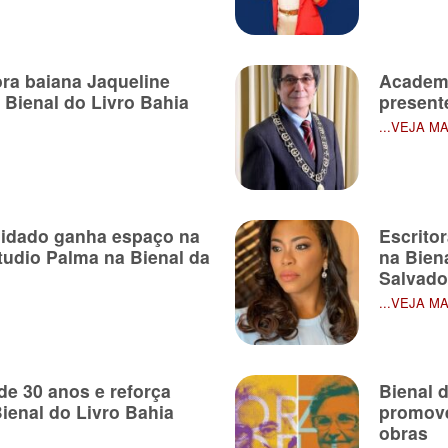
tora baiana Jaqueline
Academi
 Bienal do Livro Bahia
present
...VEJA M
uidado ganha espaço na
Escrito
udio Palma na Bienal da
na Bien
Salvado
...VEJA M
de 30 anos e reforça
Bienal d
ienal do Livro Bahia
promove
obras