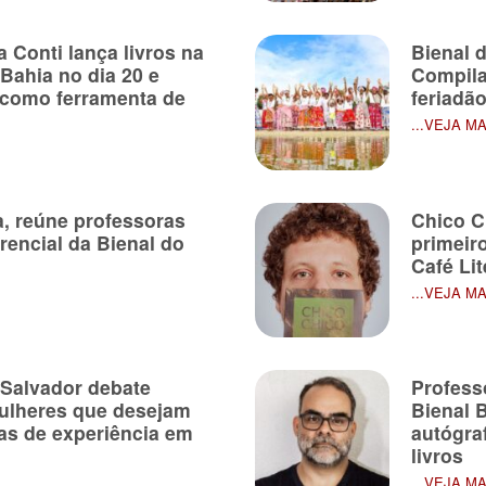
 Conti lança livros na
Bienal 
 Bahia no dia 20 e
Compila
 como ferramenta de
feriadã
...VEJA M
a, reúne professoras
Chico C
erencial da Bienal do
primeiro
Café Lit
...VEJA M
 Salvador debate
Profess
mulheres que desejam
Bienal 
as de experiência em
autógra
livros
...VEJA M