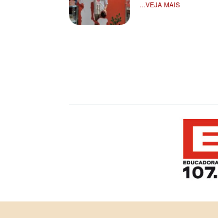
...VEJA MAIS
Paginação
de
posts