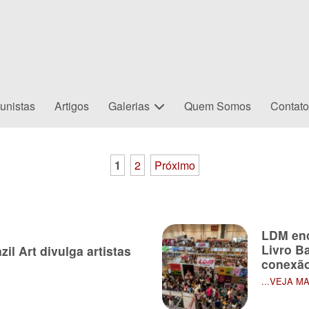
unistas
Artigos
Galerias
Quem Somos
Contat
1
2
Próximo
LDM enc
Livro B
zil Art divulga artistas
conexão
...VEJA M