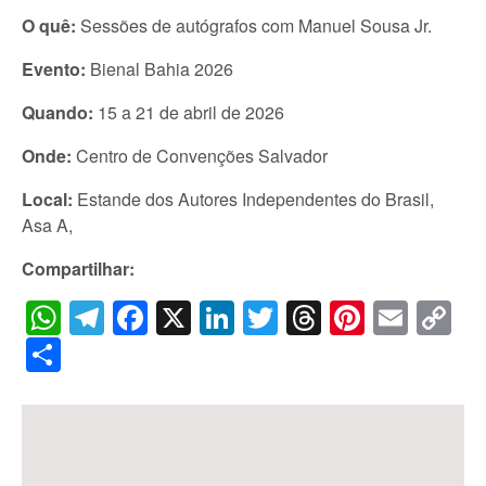
O quê:
Sessões de autógrafos com Manuel Sousa Jr.
Evento:
Bienal Bahia 2026
Quando:
15 a 21 de abril de 2026
Onde:
Centro de Convenções Salvador
Local:
Estande dos Autores Independentes do Brasil,
Asa A,
Compartilhar:
WhatsApp
Telegram
Facebook
X
LinkedIn
Twitter
Threads
Pintere
Emai
C
Li
Share