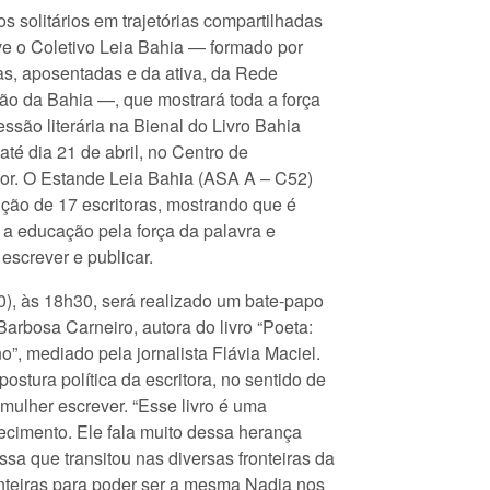
 solitários em trajetórias compartilhadas
ove o Coletivo Leia Bahia — formado por
ras, aposentadas e da ativa, da Rede
o da Bahia —, que mostrará toda a força
ssão literária na Bienal do Livro Bahia
té dia 21 de abril, no Centro de
r. O Estande Leia Bahia (ASA A – C52)
ução de 17 escritoras, mostrando que é
 a educação pela força da palavra e
, escrever e publicar.
0), às 18h30, será realizado um bate-papo
arbosa Carneiro, autora do livro “Poeta:
”, mediado pela jornalista Flávia Maciel.
postura política da escritora, no sentido de
 mulher escrever. “Esse livro é uma
cimento. Ele fala muito dessa herança
sa que transitou nas diversas fronteiras da
onteiras para poder ser a mesma Nadia nos