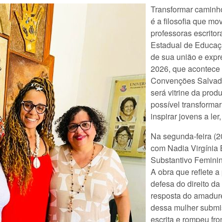
Transformar caminhos
é a filosofia que m
professoras escrito
Estadual de Educaçã
de sua união e expre
2026, que acontece a
Convenções Salvado
será vitrine da prod
possível transformar
inspirar jovens a ler
Na segunda-feira (2
com Nadia Virgínia B
Substantivo Feminino
A obra que reflete a 
defesa do direito da
resposta do amadure
dessa mulher submis
escrita e rompeu fr