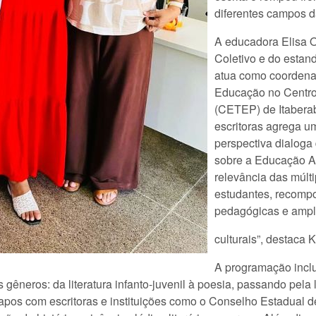
diferentes campos da
A educadora Elisa O
Coletivo e do estand
atua como coordena
Educação no Centro 
(CETEP) de Itabera
escritoras agrega u
perspectiva dialoga
sobre a Educação Art
relevância das múlt
estudantes, recompo
pedagógicas e ampl
culturais”, destaca 
A programação inclu
êneros: da literatura infanto-juvenil à poesia, passando pela l
apos com escritoras e instituições como o Conselho Estadual 