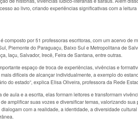
 de histórias, vivências lúdico-literárias e saraus. Além disso
sso ao livro, criando experiências significativas com a leitura
 é composto por 51 professoras escritoras, com um acervo de ma
ral Sul, Piemonte do Paraguaçu, Baixo Sul e Metropolitana de Sa
a, Iaçu, Salvador, Irecê, Feira de Santana, entre outras.
importante espaço de troca de experiências, vivências e formati
mais difíceis de alcançar individualmente, a exemplo do estand
rio do estado”, explica Elisa Oliveira, professora da Rede Esta
 de aula e a escrita, elas formam leitores e transformam vivência
de amplificar suas vozes e diversificar temas, valorizando sua 
 dialogam com a realidade, a identidade, a diversidade cultural
orânea.