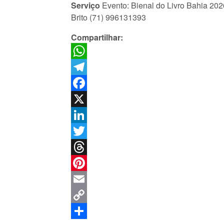
Serviço
Evento: Bienal do Livro Bahia 202
Brito (71) 996131393
Compartilhar:
WhatsApp
Telegram
Facebook
X
LinkedIn
Twitter
Threads
Pinterest
Email
Copy