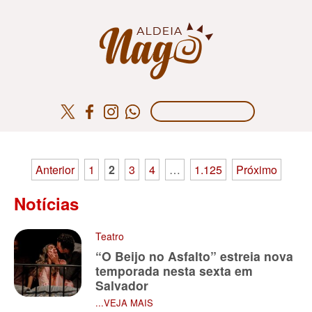
Paginação
Anterior
1
2
3
4
…
1.125
Próximo
de
Notícias
posts
Teatro
“O Beijo no Asfalto” estreia nova
temporada nesta sexta em
Salvador
...VEJA MAIS