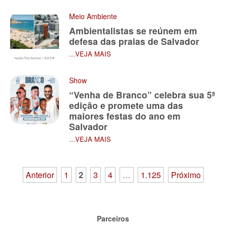
Meio Ambiente
Ambientalistas se reúnem em
defesa das praias de Salvador
...VEJA MAIS
Show
“Venha de Branco” celebra sua 5ª
edição e promete uma das
maiores festas do ano em
Salvador
...VEJA MAIS
Paginação
Anterior
1
2
3
4
…
1.125
Próximo
de
posts
Parceiros