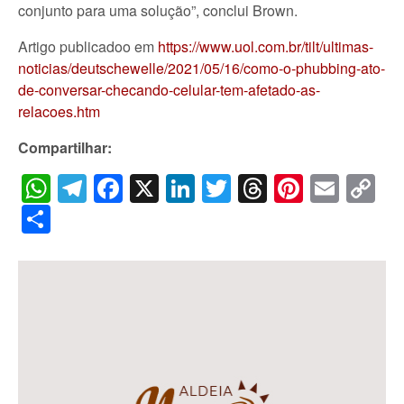
conjunto para uma solução”, conclui Brown.
Artigo publicadoo em
https://www.uol.com.br/tilt/ultimas-
noticias/deutschewelle/2021/05/16/como-o-phubbing-ato-
de-conversar-checando-celular-tem-afetado-as-
relacoes.htm
Compartilhar:
WhatsApp
Telegram
Facebook
X
LinkedIn
Twitter
Threads
Pintere
Emai
C
Li
Share