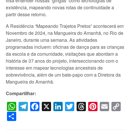
visa entender nossas “gingas” como tecnologias de
existência, mapeando novas rotas de continuidade a
partir desse retorno.
A Residência “Mapeando Trajetos Pretos” acontecerá em
Novembro de 2024, na Mangueira do Amanhã, no Rio de
Janeiro, durante uma semana. As atividades
programadas incluem: oficinas de dança para as crianças
da escola e da comunidade, visitações que abordam a
história de 37 anos do projeto, interseccionando com o
interesse em mapear tecnologias ancestrais de
sobrevivência, além de um bate-papo com a Diretora da
Mangueira do Amanhã.
Compartilhar:
WhatsApp
Telegram
Facebook
X
LinkedIn
Twitter
Threads
Pintere
Emai
C
Li
Share