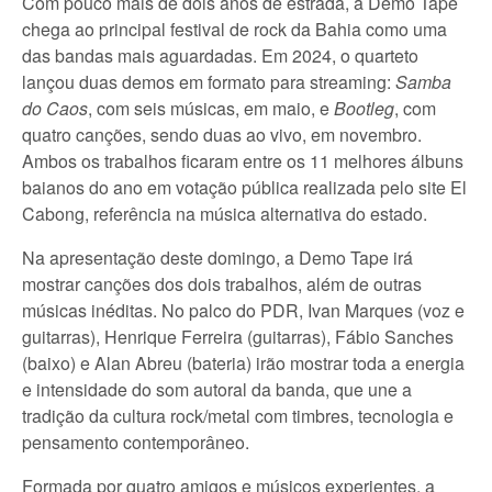
Com pouco mais de dois anos de estrada, a Demo Tape
chega ao principal festival de rock da Bahia como uma
das bandas mais aguardadas. Em 2024, o quarteto
lançou duas demos em formato para streaming:
Samba
do Caos
, com seis músicas, em maio, e
Bootleg
, com
quatro canções, sendo duas ao vivo, em novembro.
Ambos os trabalhos ficaram entre os 11 melhores álbuns
baianos do ano em votação pública realizada pelo site El
Cabong, referência na música alternativa do estado.
Na apresentação deste domingo, a Demo Tape irá
mostrar canções dos dois trabalhos, além de outras
músicas inéditas. No palco do PDR, Ivan Marques (voz e
guitarras), Henrique Ferreira (guitarras), Fábio Sanches
(baixo) e Alan Abreu (bateria) irão mostrar toda a energia
e intensidade do som autoral da banda, que une a
tradição da cultura rock/metal com timbres, tecnologia e
pensamento contemporâneo.
Formada por quatro amigos e músicos experientes, a