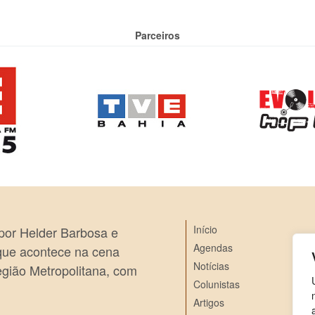
Parceiros
Início
 por Helder Barbosa e
Agendas
 que acontece na cena
Notícias
egião Metropolitana, com
Colunistas
Artigos