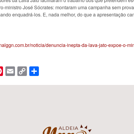
ores da Lava Jato facilitaram o trabalho dos que pretendem e
ro-ministro José Sócrates: montaram uma campanha sem provas 
mando enquadrá-los. E, nada melhor, do que a apresentação ca
ornalggn.com.br/noticia/denuncia-inepta-da-lava-jato-expoe-o-min
n
er
hreads
Pinterest
Email
Copy
Share
Link