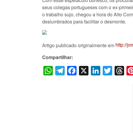
Com esse espetáculo burlesco, os procurad
seus colegas portugueses com o ex-primei
o trabalho sujo, chegou a hora do Alto Co
deslumbrados para facilitar o desmonte.
http://j
Artigo publicado originalmente em
Compartilhar:
WhatsApp
Telegram
Facebook
X
LinkedI
Twitt
T