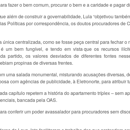
ara fazer o bem comum, procurar o bem e a caridade e pagar dí
Que além de construir a governabilidade, Lula “objetivou també
cias Políticas por correspondência, os doutos procuradores de C
única centralizada, como se fosse peça central para fechar o r
 é um bem fungível, e tendo em vista que os recursos ilíc
da partido, os valores desviados de diferentes fontes ness
cebiam propinas de diversas frentes.
com uma salada monumental, misturando acusações diversas, d
sa com agências de publicidade, à Eletronorte, para atribuir t
ada capítulo repetem a história do apartamento tríplex – sem 
denciais, bancada pela OAS.
Para conferir um poder avassalador para procuradores sem dis