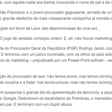
a, com aquela malta aos berros invocando o nome do pai e da 
São Francisco; e o jovem procurador gaguejante, armado de 
er o grande desfecho da mais massacrante campanha já movida 
erigido em torno da Lava Jato desmoronasse de uma vez.
. O jogo de verdade começou ontem. E, ali, não houve marketing
dade do Procurador Geral da República (PGR) Rodrigo Janot, c
E terminou com um palco iluminado, com os olhos do país sobr
s do marketing – prejudicado por um Power Point sofrível – se
firmação do procurador de que “não temos prova, mas temos conv
 de cocaína e a frase “nós temos provas, mas não temos convicç
m suspense o grande dia da apresentação da denúncia, a peça
 Google. Descrevem os escândalos da Petrobras, o mensalão, o
 sem par. E terminam com um duplo abuso.