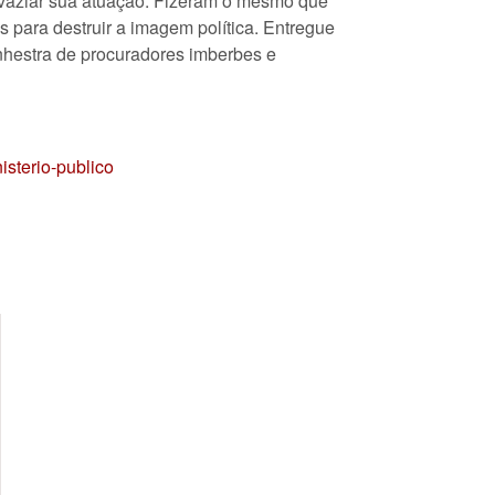
svaziar sua atuação. Fizeram o mesmo que
para destruir a imagem política. Entregue
nhestra de procuradores imberbes e
isterio-publico