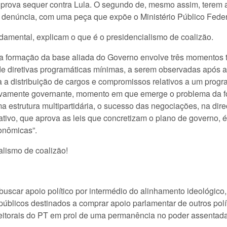
prova sequer contra Lula. O segundo de, mesmo assim, terem a
 denúncia, com uma peça que expõe o Ministério Público Feder
damental, explicam o que é o presidencialismo de coalizão.
 a formação da base aliada do Governo envolve três momentos tí
de diretivas programáticas mínimas, a serem observadas após a e
a a distribuição de cargos e compromissos relativos a um prog
tivamente governante, momento em que emerge o problema da fo
estrutura multipartidária, o sucesso das negociações, na dire
tivo, que aprova as leis que concretizam o plano de governo, é 
conômicas”.
alismo de coalizão!
e buscar apoio político por intermédio do alinhamento ideológ
blicos destinados a comprar apoio parlamentar de outros políti
eitorais do PT em prol de uma permanência no poder assentada