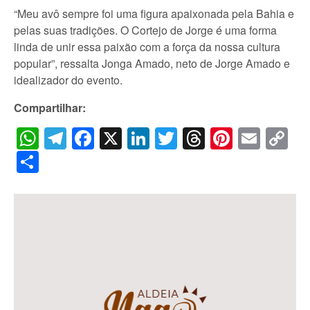
“Meu avô sempre foi uma figura apaixonada pela Bahia e
pelas suas tradições. O Cortejo de Jorge é uma forma
linda de unir essa paixão com a força da nossa cultura
popular”, ressalta Jonga Amado, neto de Jorge Amado e
idealizador do evento.
Compartilhar:
WhatsApp
Telegram
Facebook
X
LinkedIn
Twitter
Threads
Pintere
Emai
C
Li
Share