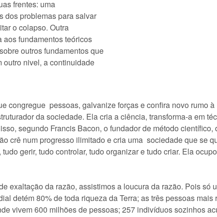
duas frentes: uma
s dos problemas para salvar
itar o colapso. Outra
sa aos fundamentos teóricos
 sobre outros fundamentos que
 outro nivel, a continuidade
ue congregue pessoas, galvanize forças e confira novo rumo à 
truturador da sociedade. Ela cria a ciência, transforma-a em té
isso, segundo Francis Bacon, o fundador de método científico, d
ão crê num progresso ilimitado e cria uma sociedade que se q
 tudo gerir, tudo controlar, tudo organizar e tudo criar. Ela oc
 de exaltação da razão, assistimos a loucura da razão. Pois só
al detém 80% de toda riqueza da Terra; as três pessoas mais 
onde vivem 600 milhões de pessoas; 257 indivíduos sozinhos ac