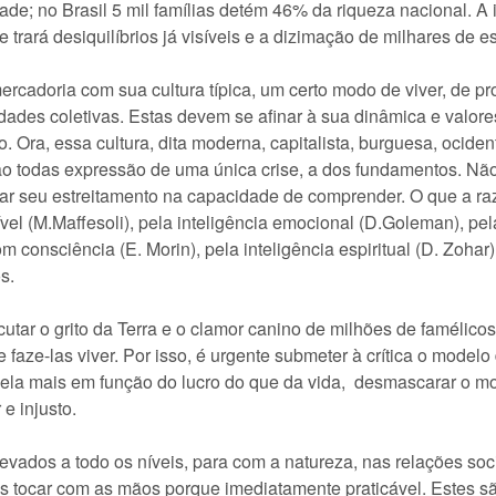
e; no Brasil 5 mil famílias detém 46% da riqueza nacional. A i
trará desiquilíbrios já visíveis e a dizimação de milhares de e
rcadoria com sua cultura típica, um certo modo de viver, de pro
idades coletivas. Estas devem se afinar à sua dinâmica e valo
 Ora, essa cultura, dita moderna, capitalista, burguesa, ociden
ão todas expressão de uma única crise, a dos fundamentos. Não
ticar seu estreitamento na capacidade de comprender. O que a r
l (M.Maffesoli), pela inteligência emocional (D.Goleman), pela
om consciência (E. Morin), pela inteligência espiritual (D. Zohar
s.
cutar o grito da Terra e o clamor canino de milhões de famélicos
 faze-las viver. Por isso, é urgente submeter à crítica o model
dela mais em função do lucro do que da vida, desmascarar o m
e injusto.
levados a todo os níveis, para com a natureza, nas relações soc
s tocar com as mãos porque imediatamente praticável. Estes 