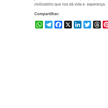
civilizatório que nos dá vida e esperança.
Compartilhar:
WhatsApp
Telegram
Facebook
X
LinkedI
Twitt
T