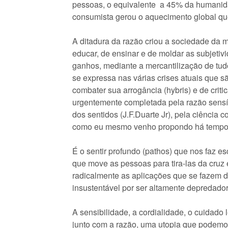
pessoas, o equivalente a 45% da humanidad
consumista gerou o aquecimento global que 
A ditadura da razão criou a sociedade da me
educar, de ensinar e de moldar as subjetiv
ganhos, mediante a mercantilização de tudo.
se expressa nas várias crises atuais que s
combater sua arrogância (hybris) e de cri
urgentemente completada pela razão sensíve
dos sentidos (J.F.Duarte Jr), pela ciência c
como eu mesmo venho propondo há tempo
É o sentir profundo (pathos) que nos faz es
que move as pessoas para tira-las da cruz e
radicalmente as aplicações que se fazem 
insustentável por ser altamente depredador 
A sensibilidade, a cordialidade, o cuidado 
junto com a razão, uma utopia que podemo