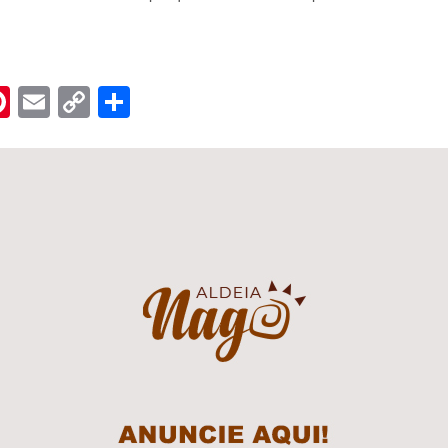
n
er
hreads
Pinterest
Email
Copy
Share
Link