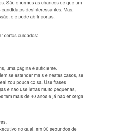
dores. São enormes as chances de que um
os candidatos desinteressantes. Mas,
ão, ele pode abrir portas.
ar certos cuidados:
ns, uma página é suficiente.
dem se estender mais e nestes casos, se
 realizou pouca coisa. Use frases
rgas e não use letras muito pequenas,
es tem mais de 40 anos e já não enxerga
res,
executivo no qual, em 30 segundos de