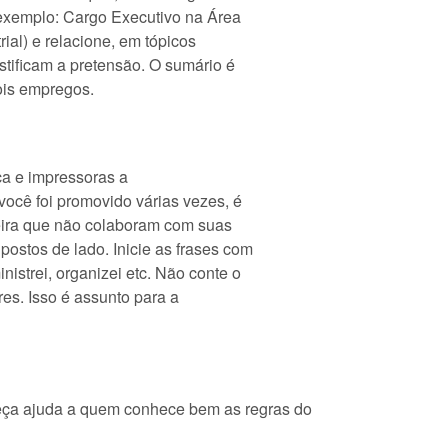
 (exemplo: Cargo Executivo na Área
rial) e relacione, em tópicos
ustificam a pretensão. O sumário é
ois empregos.
ca e impressoras a
 você foi promovido várias vezes, é
rreira que não colaboram com suas
ostos de lado. Inicie as frases com
nistrei, organizei etc. Não conte o
es. Isso é assunto para a
eça ajuda a quem conhece bem as regras do