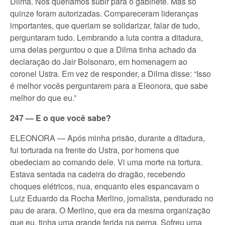
Dilma. Nós queríamos subir para o gabinete. Mas só
quinze foram autorizadas. Compareceram lideranças
importantes, que queriam se solidarizar, falar de tudo,
perguntaram tudo. Lembrando a luta contra a ditadura,
uma delas perguntou o que a Dilma tinha achado da
declaração do Jair Bolsonaro, em homenagem ao
coronel Ustra. Em vez de responder, a Dilma disse: “Isso
é melhor vocês perguntarem para a Eleonora, que sabe
melhor do que eu.”
247 — E o que você sabe?
ELEONORA — Após minha prisão, durante a ditadura,
fui torturada na frente do Ustra, por homens que
obedeciam ao comando dele. Vi uma morte na tortura.
Estava sentada na cadeira do dragão, recebendo
choques elétricos, nua, enquanto eles espancavam o
Luiz Eduardo da Rocha Merlino, jornalista, pendurado no
pau de arara. O Merlino, que era da mesma organização
que eu, tinha uma grande ferida na perna. Sofreu uma