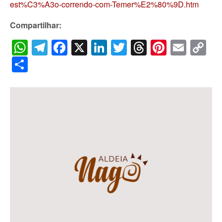
est%C3%A3o-correndo-com-Temer%E2%80%9D.htm
Compartilhar:
WhatsApp
Telegram
Facebook
X
LinkedIn
Twitter
Threads
Pintere
Emai
C
Li
Share