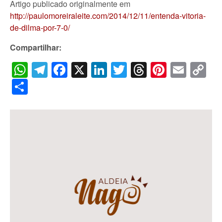
Artigo publicado originalmente em
http://paulomoreiraleite.com/2014/12/11/entenda-vitoria-
de-dilma-por-7-0/
Compartilhar:
WhatsApp
Telegram
Facebook
X
LinkedIn
Twitter
Threads
Pintere
Emai
C
Li
Share