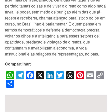
perdido tantas coisas e de viver o direito como algo nada
trivial, é poder, sem medo de punição além das que já
recebi e receberei, chamar atenção para isto: o golpe em
curso, no Brasil, não é parlamentar. E quem pensa em
termos democráticos e defende a democracia precisa
voltar os olhos e a inteligência para esses setores de
opacidade, predação e violação de direitos, que
contaminam e inviabilizam a economia, a vida
institucional e as relações de representação, no país.
Compartilhar:
WhatsApp
Telegram
Facebook
X
LinkedIn
Twitter
Threads
Pintere
Emai
C
Li
Share