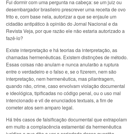
Fui dormir com uma pergunta na cabeça: se um juiz ou
desembargador brasileiro prescrever uma receita de ovo
frito e, com base nela, autorizar a que se enjaule um
cidadão antipático à opinião do Jornal Nacional e da
Revista Veja, por que razão ele não estaria autorizado a
fazê-lo?
Existe interpretação e há teorias da interpretação, as
chamadas hermenêuticas. Existem distinções de método.
Essas coisas não anulam e nunca anularão a ruptura
entre o verdadeiro e o falso e, se o fizerem, nem são
interpretação, nem hermenêutica, mas pilantragem,
quando não, crime, caso envolvam violação documental
e ideológica, tipificadas no código penal, ou o uso mal
intencionado e vil de enunciados textuais, a fim de
cometer atos sem amparo legal.
Há três casos de falsificação documental que extrapolam
em muito a complacência estamental da hermenêutica
jurídica e que dão a ver a seriedade dessa questão,