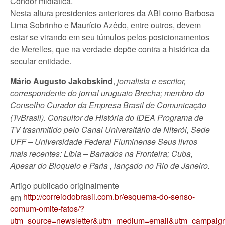
Condor midiática.
Nesta altura presidentes anteriores da ABI como Barbosa
Lima Sobrinho e Maurício Azêdo, entre outros, devem
estar se virando em seu túmulos pelos posicionamentos
de Merelles, que na verdade depõe contra a histórica da
secular entidade.
Mário Augusto Jakobskind
,
jornalista e escritor,
correspondente do jornal uruguaio Brecha; membro do
Conselho Curador da Empresa Brasil de Comunicação
(TvBrasil). Consultor de História do IDEA Programa de
TV trasnmitido pelo Canal Universitário de Niterói, Sede
UFF – Universidade Federal Fluminense Seus livros
mais recentes: Líbia – Barrados na Fronteira; Cuba,
Apesar do Bloqueio e Parla , lançado no Rio de Janeiro.
Artigo publicado originalmente
http://correiodobrasil.com.br/esquema-do-senso-
em
comum-omite-fatos/?
utm_source=newsletter&utm_medium=email&utm_campaig