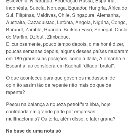
Eslovênia, Nicarágua, Federação Russa, Espanha,
Indonésia, Suécia, Noruega, Equador, Hungria, África do
Sul, Filipinas, Maldivas, Chile, Singapura, Alemanha,
Austrália, Cazaquistão, Letônia, Angola, Nigéria, Congo,
Burundi, Zâmbia, Ruanda, Burkina Faso, Senegal, Costa
de Marfim, Dzibuti, Zimbabue.
E, curiosamente, pouco tempo depois, o melhor é dizer,
poucas semanas depois, alguns desses países mudaram
em 180 graus suas posições, como a Itália, Alemanha e
Espanha, ao considerarem Kadhafi “ditador brutal”.
O que aconteceu para que governos mudassem de
opinião assim tão de repente não mais do que de
repente?
Pesou na balança a riqueza petrolífera líbia, hoje
controlada em grande parte por empresas
multinacionais? Ou teria, além disso, o fator grana?
Na base de uma nota só