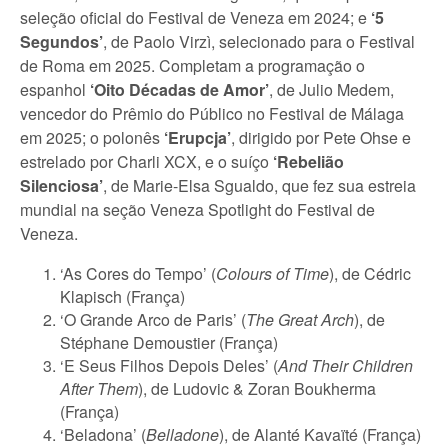
seleção oficial do Festival de Veneza em 2024; e
‘5
Segundos’
, de Paolo Virzì, selecionado para o Festival
de Roma em 2025. Completam a programação o
espanhol
‘Oito Décadas de Amor’
, de Julio Medem,
vencedor do Prêmio do Público no Festival de Málaga
em 2025; o polonês
‘Erupcja’
, dirigido por Pete Ohse e
estrelado por Charli XCX, e o suíço
‘Rebelião
Silenciosa’
, de Marie-Elsa Sgualdo, que fez sua estreia
mundial na seção Veneza Spotlight do Festival de
Veneza.
‘As Cores do Tempo’ (
Colours of Time
), de Cédric
Klapisch (França)
‘O Grande Arco de Paris’ (
The Great Arch
), de
Stéphane Demoustier (França)
‘E Seus Filhos Depois Deles’ (
And Their Children
After Them
), de Ludovic & Zoran Boukherma
(França)
‘Beladona’ (
Belladone
), de Alanté Kavaïté (França)