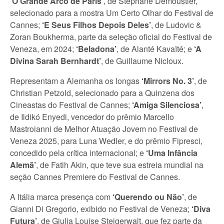
‘O Grande Arco de Paris’
, de Stéphane Demoustier,
selecionado para a mostra Um Certo Olhar do Festival de
Cannes;
‘E Seus Filhos Depois Deles’
, de Ludovic &
Zoran Boukherma, parte da seleção oficial do Festival de
Veneza, em 2024;
‘Beladona’
, de Alanté Kavaïté; e
‘A
Divina Sarah Bernhardt’
, de Guillaume Nicloux.
Representam a Alemanha os longas
‘Mirrors No. 3’
, de
Christian Petzold, selecionado para a Quinzena dos
Cineastas do Festival de Cannes;
‘Amiga Silenciosa’
,
de Ildikó Enyedi, vencedor do prêmio Marcello
Mastroianni de Melhor Atuação Jovem no Festival de
Veneza 2025, para Luna Wedler, e do prêmio Fipresci,
concedido pela crítica internacional; e
‘Uma Infância
Alemã’
, de Fatih Akin, que teve sua estreia mundial na
seção Cannes Premiere do Festival de Cannes.
A Itália marca presença com
‘Querendo ou Não’
, de
Gianni Di Gregorio, exibido no Festival de Veneza;
‘Diva
Futura’
, de Giulia Louise Steigerwalt, que fez parte da