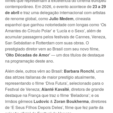
filmes que representam a excelência do cinema europeu
contemporâneo. Em 2026, o evento acontece de
23 a 29
de abril
e traz uma delegação internacional com artistas
de renome global, como
Julio Medem
, cineasta
espanhol que ganhou notoriedade com longas como ‘Os
Amantes do Círculo Polar’ e ‘Lucía e o Sexo’, além de
acumular passagens pelos festivais de Cannes, Veneza,
San Sebástian e Rotterdam com suas obras. O
prestigiado diretor vem ao Brasil com seu novo filme,
‘Oito Décadas de Amor’
— um dos títulos de destaque
na programação deste ano.
Além dele, outros vêm ao Brasil:
Barbara Ronchi
, uma
das atrizes italianas de maior prestígio atualmente,
representando o filme ‘Diva Futura’, selecionado para o
Festival de Veneza;
Alanté Kavaïté
, diretora de grande
destaque na França que traz o filme ‘Beladona’; e os
irmãos gêmeos
Ludovic
&
Zoran Boukherma
, diretores
de ‘E Seus Filhos Depois Deles’, filme que fez parte da