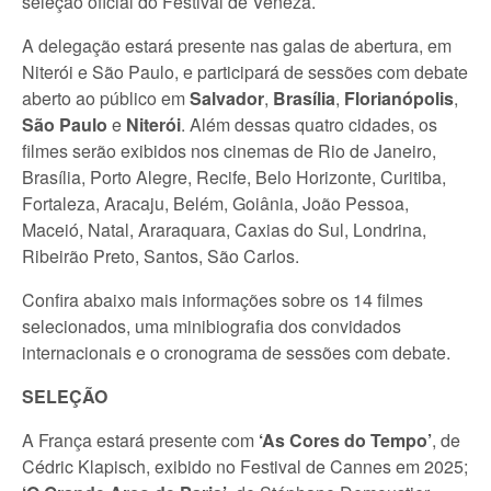
seleção oficial do Festival de Veneza.
A delegação estará presente nas galas de abertura, em
Niterói e São Paulo, e participará de sessões com debate
aberto ao público em
Salvador
,
Brasília
,
Florianópolis
,
São Paulo
e
Niterói
. Além dessas quatro cidades, os
filmes serão exibidos nos cinemas de Rio de Janeiro,
Brasília, Porto Alegre, Recife, Belo Horizonte, Curitiba,
Fortaleza, Aracaju, Belém, Goiânia, João Pessoa,
Maceió, Natal, Araraquara, Caxias do Sul, Londrina,
Ribeirão Preto, Santos, São Carlos.
Confira abaixo mais informações sobre os 14 filmes
selecionados, uma minibiografia dos convidados
internacionais e o cronograma de sessões com debate.
SELEÇÃO
A França estará presente com
‘As Cores do Tempo’
, de
Cédric Klapisch, exibido no Festival de Cannes em 2025;