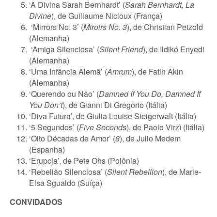
‘A Divina Sarah Bernhardt’ (
Sarah Bernhardt, La
Divine
), de Guillaume Nicloux (França)
‘Mirrors No. 3’ (
Miroirs No. 3
), de Christian Petzold
(Alemanha)
‘Amiga Silenciosa’ (
Silent Friend
), de Ildikó Enyedi
(Alemanha)
‘Uma Infância Alemã’ (
Amrum
), de Fatih Akin
(Alemanha)
‘Querendo ou Não’ (
Damned If You Do, Damned If
You Don’t
), de Gianni Di Gregorio (Itália)
‘Diva Futura’, de Giulia Louise Steigerwalt (Itália)
‘5 Segundos’ (
Five Seconds
), de Paolo Virzì (Itália)
‘Oito Décadas de Amor’ (
8
), de Julio Medem
(Espanha)
‘Erupcja’, de Pete Ohs (Polônia)
‘Rebelião Silenciosa’ (
Silent Rebellion
), de Marie-
Elsa Sgualdo (Suíça)
CONVIDADOS