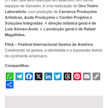
espaços de Salvador, é uma realização do
Oco Teatro
Laboratório
, com produção de
Carranca Produções
Artísticas
, Aude Produções
e
Cardim Projetos e
Soluções Integradas
. A
direção artística geral é de
Luis Alonso-Aude
, e a
produção geral é de Rafael
Magalhães
.
FIGA – Festival Internacional Gestos de América
Celebrando os gestos, a identidade e a expressão teatral
do continente americano.
Compartilhar:
WhatsApp
Telegram
Facebook
X
LinkedIn
Twitter
Threads
Pintere
Emai
C
Li
Share