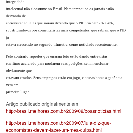
integridade
intelectual não é costume no Brasil. Nem tampouco os jornais estão
deixando de
entrevistar aqueles que saíram dizendo que o PIB iria cair 2% a 4%,
substituindo-os por comentaristas mais competentes, que sabiam que o PIB
já
estava crescendo no segundo trimestre, como noticiado recentemente.
Pelo contrário, aqueles que erraram feio estão dando entrevistas
em ritmo acelerado para mudarem suas posições, sem mencionar
obviamente que
estavam errados. Seus empregos estão em jogo, e nessas horas a ganância
vem em
primeiro lugar.
Artigo publicado originalmente em
http://brasil.melhores.com.br/2009/08/boasnoticias.html
http://brasil.melhores.com.br/2009/07/lula-diz-que-
economistas-devem-fazer-um-mea-culpa.html