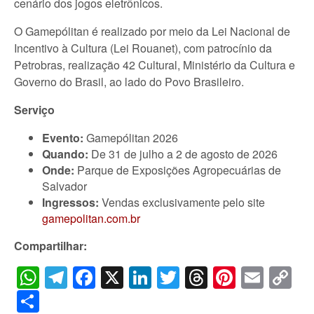
cenário dos jogos eletrônicos.
O Gamepólitan é realizado por meio da Lei Nacional de
Incentivo à Cultura (Lei Rouanet), com patrocínio da
Petrobras, realização 42 Cultural, Ministério da Cultura e
Governo do Brasil, ao lado do Povo Brasileiro.
Serviço
Evento:
Gamepólitan 2026
Quando:
De 31 de julho a 2 de agosto de 2026
Onde:
Parque de Exposições Agropecuárias de
Salvador
Ingressos:
Vendas exclusivamente pelo site
gamepolitan.com.br
Compartilhar:
WhatsApp
Telegram
Facebook
X
LinkedIn
Twitter
Threads
Pintere
Emai
C
Li
Share