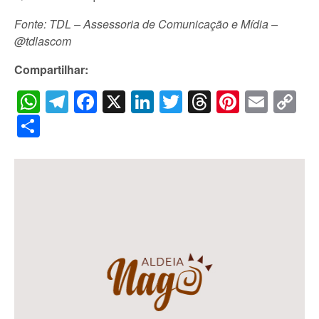
Fonte: TDL – Assessoria de Comunicação e Mídia –
@tdlascom
Compartilhar:
WhatsApp
Telegram
Facebook
X
LinkedIn
Twitter
Threads
Pintere
Emai
C
Li
Share