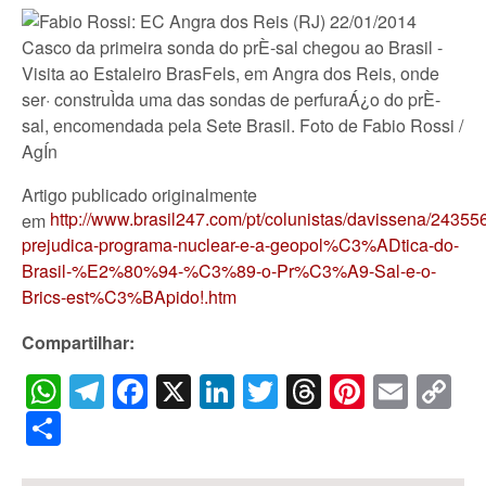
Artigo publicado originalmente
http://www.brasil247.com/pt/colunistas/davissena/24355
em
prejudica-programa-nuclear-e-a-geopol%C3%ADtica-do-
Brasil-%E2%80%94-%C3%89-o-Pr%C3%A9-Sal-e-o-
Brics-est%C3%BApido!.htm
Compartilhar:
WhatsApp
Telegram
Facebook
X
LinkedIn
Twitter
Threads
Pintere
Emai
C
Li
Share