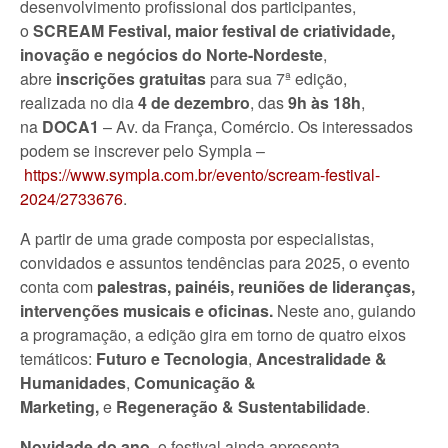
desenvolvimento profissional dos participantes,
o
SCREAM Festival,
maior festival de criatividade,
inovação e negócios do Norte-Nordeste
,
abre
inscrições gratuitas
para sua 7ª edição,
realizada
no dia
4 de dezembro
, das
9h às 18h
,
na
DOCA1
– Av. da França, Comércio. Os interessados
podem se inscrever pelo Sympla –
https://www.sympla.com.br/evento/scream-festival-
2024/2733676
.
A partir de uma grade composta por especialistas,
convidados e assuntos tendências para 2025, o evento
conta com
palestras, painéis, reuniões de lideranças,
intervenções musicais e oficinas.
Neste ano, guiando
a programação, a edição gira em torno de quatro eixos
temáticos:
Futuro e Tecnologia
,
Ancestralidade &
Humanidades
,
Comunicação &
Marketing,
e
Regeneração & Sustentabilidade
.
Novidade do ano
, o festival ainda apresenta