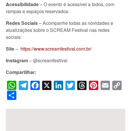
Acessibilidade
– O evento é acessível a todos, com
rampas e espaços reservados.
Redes Sociais
– Acompanhe todas as novidades e
atualizações sobre o SCREAM Festival nas redes
sociais:
Site
–
https://www.screamfestival.com.br/
Instagram
– @screamfestival
Compartilhar:
WhatsApp
Telegram
Facebook
X
LinkedIn
Twitter
Threads
Pintere
Emai
C
Li
Share