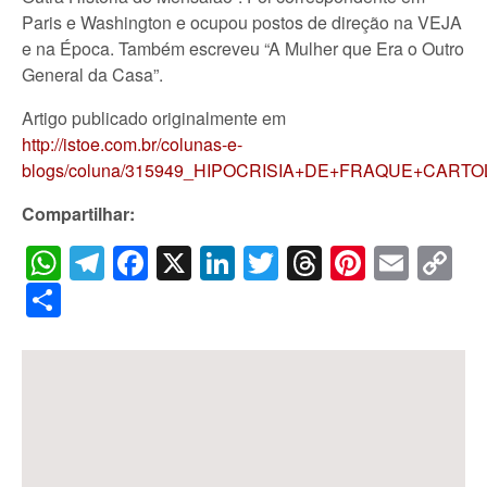
Paris e Washington e ocupou postos de direção na VEJA
e na Época. Também escreveu “A Mulher que Era o Outro
General da Casa”.
Artigo publicado originalmente em
http://istoe.com.br/colunas-e-
blogs/coluna/315949_HIPOCRISIA+DE+FRAQUE+CARTO
Compartilhar:
WhatsApp
Telegram
Facebook
X
LinkedIn
Twitter
Threads
Pintere
Emai
C
Li
Share