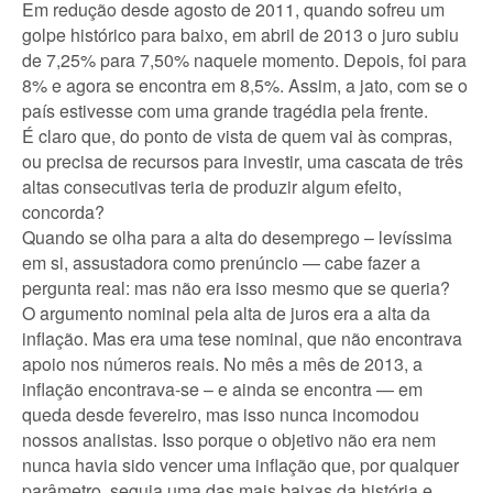
Em redução desde agosto de 2011, quando sofreu um
golpe histórico para baixo, em abril de 2013 o juro subiu
de 7,25% para 7,50% naquele momento. Depois, foi para
8% e agora se encontra em 8,5%. Assim, a jato, com se o
país estivesse com uma grande tragédia pela frente.
É claro que, do ponto de vista de quem vai às compras,
ou precisa de recursos para investir, uma cascata de três
altas consecutivas teria de produzir algum efeito,
concorda?
Quando se olha para a alta do desemprego – levíssima
em si, assustadora como prenúncio — cabe fazer a
pergunta real: mas não era isso mesmo que se queria?
O argumento nominal pela alta de juros era a alta da
inflação. Mas era uma tese nominal, que não encontrava
apoio nos números reais. No mês a mês de 2013, a
inflação encontrava-se – e ainda se encontra — em
queda desde fevereiro, mas isso nunca incomodou
nossos analistas. Isso porque o objetivo não era nem
nunca havia sido vencer uma inflação que, por qualquer
parâmetro, seguia uma das mais baixas da história e