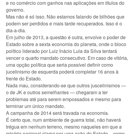
e no comércio com ganhos nas aplicações em títulos do
governo.
Mas não é só isso. Não estamos falando de bilhões que
podem ser perdidos e mais tarde recuperados. Isso é o
dia-a-dia.
Em julho de 2013, a questão é outra, envolve o poder de
Estado sobre a sexta economia do planeta, onde o bloco
político liderado por Luiz Inácio Lula da Silva tentará
vencer o quarto mandato consecutivo. Em caso de vitória,
uma opção política que seria possível definir como
jucelinismo de esquerda poderá completar 16 anos à
frente do Estado.
Nada mau, considerando-se que outros juscelinismos —
o de JK e outros semelhantes — chegaram a ter
problemas até para serem empossados e mesmo para
terminar um único mandato.
A campanha de 2014 será travada na economia.
É certo que, num ambiente de guerra total, não haverá
trégua em nenhum terreno, mesmo naqueles em que a
miséria nacional clama por uma ação do Estado – como