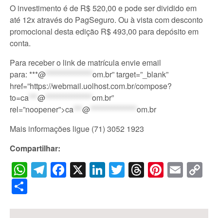
O investimento é de R$ 520,00 e pode ser dividido em
até 12x através do PagSeguro. Ou à vista com desconto
promocional desta edição R$ 493,00 para depósito em
conta.
Para receber o link de matrícula envie email
para:
***@
****************
om.br” target=”_blank”
href=”https://webmail.uolhost.com.br/compose?
to=
ca
***
@
****************
om.br
”
rel=”noopener”>
ca
***
@
****************
om.br
Mais informações ligue (71) 3052 1923
Compartilhar:
WhatsApp
Telegram
Facebook
X
LinkedIn
Twitter
Threads
Pintere
Emai
C
Li
Share