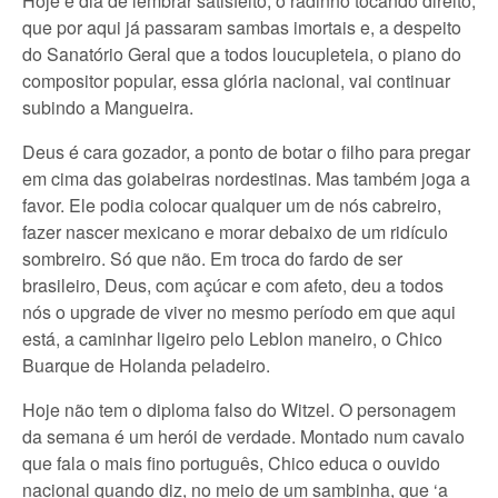
Hoje é dia de lembrar satisfeito, o radinho tocando direito,
que por aqui já passaram sambas imortais e, a despeito
do Sanatório Geral que a todos loucupleteia, o piano do
compositor popular, essa glória nacional, vai continuar
subindo a Mangueira.
Deus é cara gozador, a ponto de botar o filho para pregar
em cima das goiabeiras nordestinas. Mas também joga a
favor. Ele podia colocar qualquer um de nós cabreiro,
fazer nascer mexicano e morar debaixo de um ridículo
sombreiro. Só que não. Em troca do fardo de ser
brasileiro, Deus, com açúcar e com afeto, deu a todos
nós o upgrade de viver no mesmo período em que aqui
está, a caminhar ligeiro pelo Leblon maneiro, o Chico
Buarque de Holanda peladeiro.
Hoje não tem o diploma falso do Witzel. O personagem
da semana é um herói de verdade. Montado num cavalo
que fala o mais fino português, Chico educa o ouvido
nacional quando diz, no meio de um sambinha, que ‘a