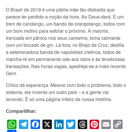
O Brasil de 2019 é uma pátria-mãe tão distraída que
parece ter perdido a noção da hora. Ao Deus-dará. É um
trem de candango, um bando de orangotango, todos com
um bom motivo para esfolar o próximo. A maioria,
trancada em pânico nos seus camarins, toma calmante
com um bocado de gin. Lá fora, no Brejo da Cruz, desfila
a estarrecedora banda de napoleões cretinos, todos de
marcha-ré em permanente ode aos ratos e às tenebrosas
transações. Nas horas vagas, apedreja-se a mais recente
Geni.
Chico dá esperança. Mesmo com todo o problema, todo o
sistema, ele inventa um outro país – e a gente vai
levando. É só uma página infeliz da nossa história.
Compartilhar:
WhatsApp
Telegram
Facebook
X
LinkedIn
Twitter
Threads
Pintere
Emai
C