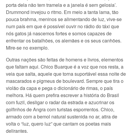
porta dela não tem tramela e a janela é sem gelosia’.
Drummond invejou o ritmo. Em meio a tanta lama, tão
pouca brahma, meninos se alimentando de luz, vive-se
num país em que é possível ouvir no rádio do táxi que
nós gatos já nascemos fortes e somos capazes de
enfrentar os batalhões, os alemães e os seus canhões.
Mire-se no exemplo.
Outras nações são feitas de homens e livros, elementos
que faltam aqui. Chico Buarque é a voz que nos resta, a
veia que salta, aquele que torna suportável essa noite de
mascarados e pigmeus de boulevard. Sempre que tira o
violão da capa e pega o dicionário de rimas, o país
melhora. Há quem prefira escrever a história do Brasil
com fuzil, desligar o radar da estrada e azucrinar os
golfinhos de Angra com turistas esporrentos. Chico,
armado com a bemol natural sustenida no ar, atira de
volta o “luz, quero luz” que cantam os poetas mais
delirantes.