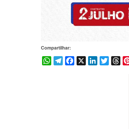
Compartilhar:
WhatsApp
Telegram
Facebook
X
LinkedI
Twitt
T