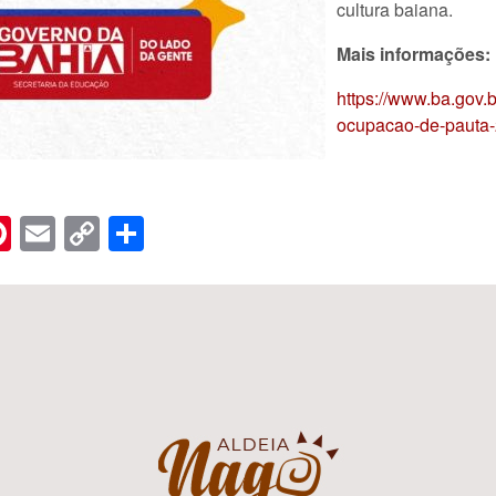
cultura baiana.
Mais informações:
https://www.ba.gov.b
ocupacao-de-pauta
n
er
hreads
Pinterest
Email
Copy
Share
Link