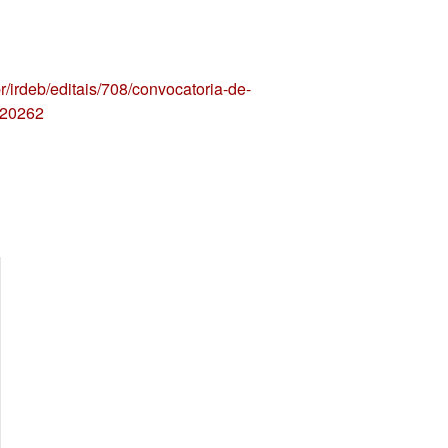
r/irdeb/editais/708/convocatoria-de-
-20262