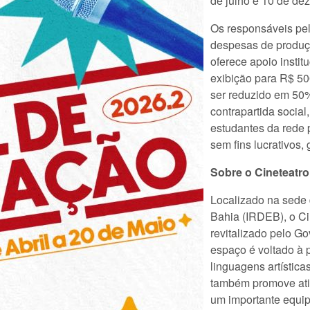
de julho e 10 de de
Os responsáveis pel
despesas de produç
oferece apoio instit
exibição para R$ 50
ser reduzido em 50%
contrapartida social
estudantes da rede 
sem fins lucrativos, 
Sobre o Cineteatro
Localizado na sede 
Bahia (IRDEB), o Ci
revitalizado pelo G
espaço é voltado à 
linguagens artística
também promove ati
um importante equip