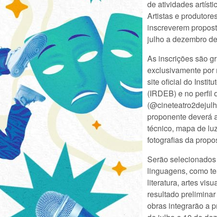
de atividades artísti
Artistas e produtore
inscreverem propost
julho a dezembro d
As inscrições são gr
exclusivamente por 
site oficial do Inst
(IRDEB) e no perfil 
(@cineteatro2dejulh
proponente deverá a
técnico, mapa de luz
fotografias da propo
Serão selecionados 
linguagens, como tea
literatura, artes vi
resultado preliminar
obras integrarão a 