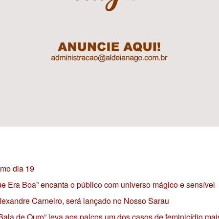
imo dia 19
 que Era Boa” encanta o público com universo mágico e sensível
 Alexandre Carneiro, será lançado no Nosso Sarau
 Bala de Ouro” leva aos palcos um dos casos de feminicídio mai