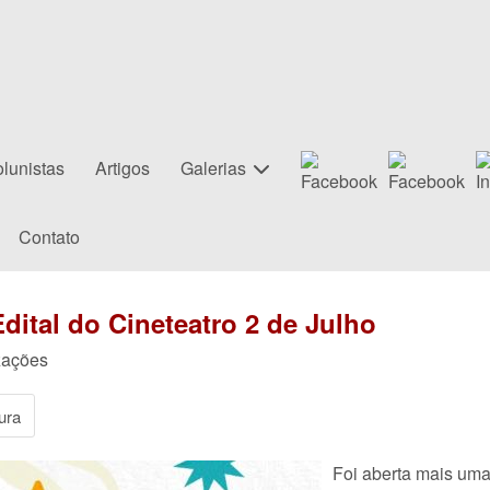
lunistas
Artigos
Galerias
Contato
Edital do Cineteatro 2 de Julho
izações
ura
Foi aberta mais uma