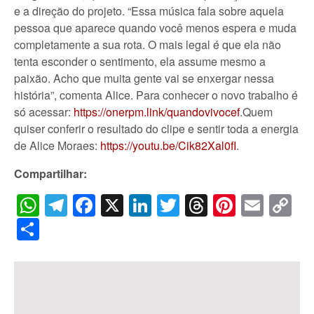
e a direção do projeto. “Essa música fala sobre aquela
pessoa que aparece quando você menos espera e muda
completamente a sua rota. O mais legal é que ela não
tenta esconder o sentimento, ela assume mesmo a
paixão. Acho que muita gente vai se enxergar nessa
história”, comenta Alice. Para conhecer o novo trabalho é
só acessar:
https://onerpm.link/quandovivocef
.Quem
quiser conferir o resultado do clipe e sentir toda a energia
de Alice Moraes:
https://youtu.be/Cik82Xal0fI
.
Compartilhar:
WhatsApp
Telegram
Facebook
X
LinkedIn
Twitter
Threads
Pintere
Emai
C
Li
Share