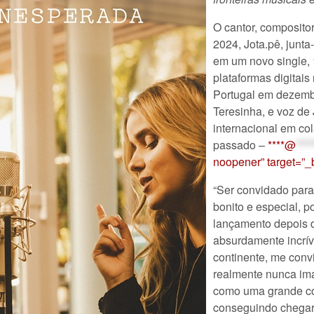
O cantor, composito
2024, Jota.pê, junta
em um novo single,
plataformas digitais
Portugal em dezemb
Teresinha, e voz de 
internacional em c
passado –
****@
****
noopener” target=”_
“Ser convidado para
bonito e especial, p
lançamento depois 
absurdamente incríve
continente, me conv
realmente nunca ima
como uma grande con
conseguindo chegar 