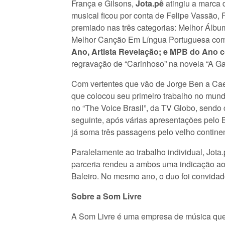
França e Gilsons,
Jota.pê
atingiu a marca
musical ficou por conta de Felipe Vassão,
premiado nas três categorias: Melhor Álbu
Melhor Canção Em Língua Portuguesa com 
Ano, Artista Revelação; e MPB do Ano co
regravação de “Carinhoso” na novela “A G
Com vertentes que vão de Jorge Ben a Cae
que colocou seu primeiro trabalho no mund
no “The Voice Brasil”, da TV Globo, send
seguinte, após várias apresentações pelo B
já soma três passagens pelo velho contine
Paralelamente ao trabalho individual, Jota
parceria rendeu a ambos uma indicação a
Baleiro. No mesmo ano, o duo foi convidad
Sobre a Som Livre
A Som Livre é uma empresa de música que 