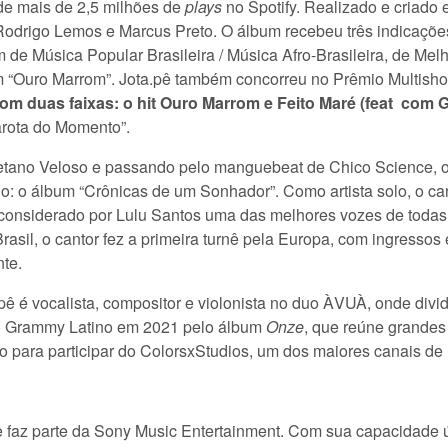
 de mais de 2,5 milhões de
plays
no Spotify. Realizado e criado
 Rodrigo Lemos e Marcus Preto. O álbum recebeu três indicaçõe
m de Música Popular Brasileira / Música Afro-Brasileira, de M
“Ouro Marrom”. Jota.pê também concorreu no Prêmio Multisho
m duas faixas: o hit Ouro Marrom e Feito Maré (feat com G
arota do Momento”.
tano Veloso e passando pelo manguebeat de Chico Science, o 
o: o álbum “Crônicas de um Sonhador”. Como artista solo, o ca
o considerado por Lulu Santos uma das melhores vozes de toda
rasil, o cantor fez a primeira turnê pela Europa, com ingress
nte.
.pê é vocalista, compositor e violonista no duo ÀVUÀ, onde div
o Grammy Latino em 2021 pelo álbum
Onze
, que reúne grandes
o para participar do ColorsxStudios, um dos maiores canais d
faz parte da Sony Music Entertainment. Com sua capacidade ún