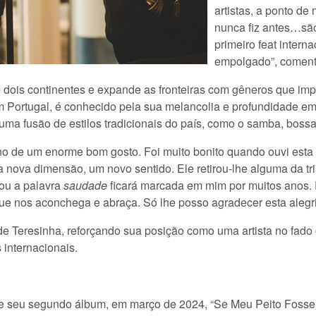
artistas, a ponto de
nunca fiz antes…sã
primeiro feat interna
empolgado”, comenta
re dois continentes e expande as fronteiras com gêneros que im
em Portugal, é conhecido pela sua melancolia e profundidade 
uma fusão de estilos tradicionais do país, como o samba, bossa
no de um enorme bom gosto. Foi muito bonito quando ouvi esta le
 nova dimensão, um novo sentido. Ele retirou-lhe alguma da tr
tou a palavra
saudade
ficará marcada em mim por muitos anos. F
ue nos aconchega e abraça. Só lhe posso agradecer esta alegria”
de Teresinha, reforçando sua posição como uma artista no fa
 internacionais.
seu segundo álbum, em março de 2024, “Se Meu Peito Fosse 