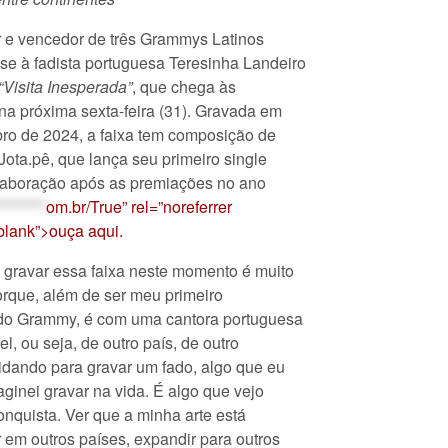
r e vencedor de três Grammys Latinos
-se à fadista portuguesa Teresinha Landeiro
“Visita Inesperada”
, que chega às
 na próxima sexta-feira (31). Gravada em
ro de 2024, a faixa tem composição de
Jota.pê, que lança seu primeiro single
olaboração após as premiações no ano
********
om.br/True” rel=”noreferrer
blank”>ouça aqui.
 gravar essa faixa neste momento é muito
orque, além de ser meu primeiro
do Grammy, é com uma cantora portuguesa
l, ou seja, de outro país, de outro
idando para gravar um fado, algo que eu
ginei gravar na vida. É algo que vejo
quista. Ver que a minha arte está
em outros países, expandir para outros