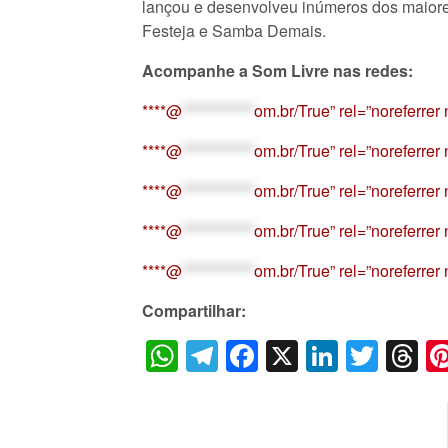
lançou e desenvolveu inúmeros dos maiore
Festeja e Samba Demais.
Acompanhe a Som Livre nas redes:
****@
************
om.br/True” rel=”noreferre
****@
************
om.br/True” rel=”noreferre
****@
************
om.br/True” rel=”noreferrer
****@
************
om.br/True” rel=”noreferre
****@
************
om.br/True” rel=”noreferre
Compartilhar:
WhatsApp
Telegram
Facebook
X
LinkedI
Twitt
T