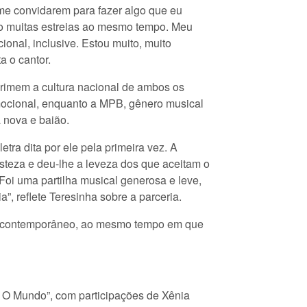
 me convidarem para fazer algo que eu
o muitas estreias ao mesmo tempo. Meu
cional, inclusive. Estou muito, muito
 o cantor.
primem a cultura nacional de ambos os
emocional, enquanto a MPB, gênero musical
 nova e baião.
tra dita por ele pela primeira vez. A
isteza e deu-lhe a leveza dos que aceitam o
oi uma partilha musical generosa e leve,
, reflete Teresinha sobre a parceria.
do contemporâneo, ao mesmo tempo em que
O Mundo”, com participações de Xênia