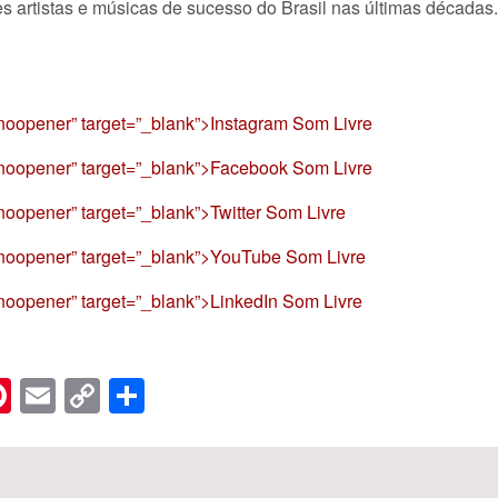
s artistas e músicas de sucesso do Brasil nas últimas década
r noopener” target=”_blank”>Instagram Som Livre
r noopener” target=”_blank”>Facebook Som Livre
 noopener” target=”_blank”>Twitter Som Livre
r noopener” target=”_blank”>YouTube Som Livre
r noopener” target=”_blank”>LinkedIn Som Livre
n
er
hreads
Pinterest
Email
Copy
Share
Link