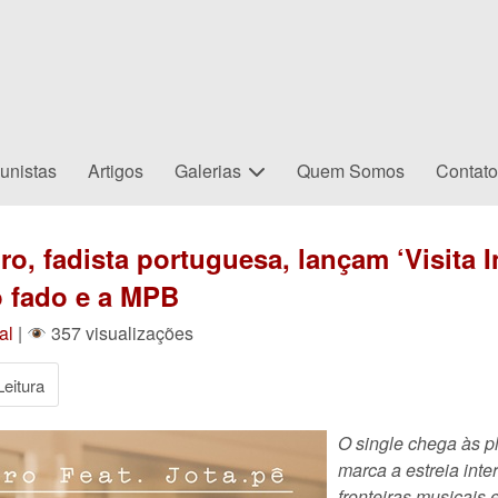
unistas
Artigos
Galerias
Quem Somos
Contat
ro, fadista portuguesa, lançam ‘Visita 
o fado e a MPB
al
|
357 visualizações
eitura
O single chega às pl
marca a estreia int
fronteiras musicais 