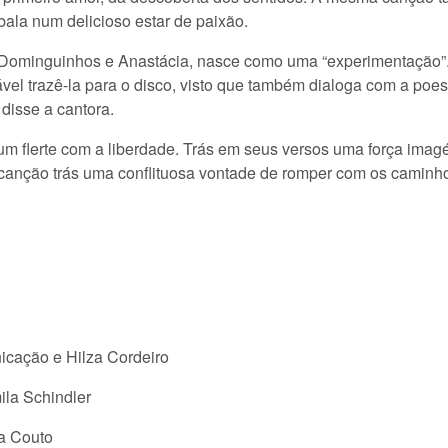
bala num delicioso estar de paixão.
e Dominguinhos e Anastácia, nasce como uma “experimentação”.
vel trazê-la para o disco, visto que também dialoga com a poe
disse a cantora.
um flerte com a liberdade. Trás em seus versos uma força imagét
 A canção trás uma conflituosa vontade de romper com os caminh
cação e Hilza Cordeiro
la Schindler
a Couto