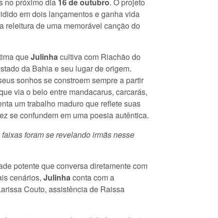
as no próximo dia
16 de outubro
. O projeto
vidido em dois lançamentos e ganha vida
ma releitura de uma memorável canção do
ntima que
Julinha
cultiva com Riachão do
estado da Bahia e seu lugar de origem.
seus sonhos se constroem sempre a partir
ue via o belo entre mandacarus, carcarás,
senta um trabalho maduro que reflete suas
dez se confundem em uma poesia autêntica.
 faixas foram se revelando irmãs nesse
idade potente que conversa diretamente com
ais cenários,
Julinha
conta com a
 Larissa Couto, assistência de Raissa