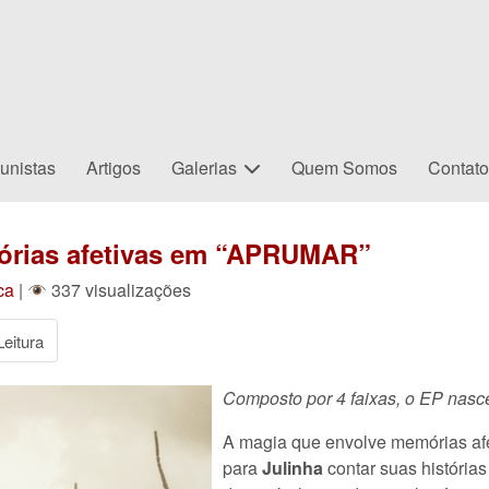
unistas
Artigos
Galerias
Quem Somos
Contat
órias afetivas em “APRUMAR”
ca
|
337 visualizações
eitura
Composto por 4 faixas, o EP nasc
A magia que envolve memórias afet
para
Julinha
contar suas história