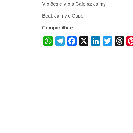
Violões e Viola Caipira: Jalmy
Beat: Jalmy e Cuper
Compartilhar:
WhatsApp
Telegram
Facebook
X
LinkedI
Twitt
T