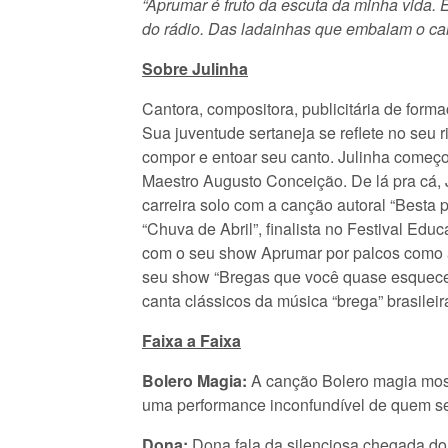
“Aprumar é fruto da escuta da minha vida. 
do rádio. Das ladainhas que embalam o can
Sobre Julinha
Cantora, compositora, publicitária de form
Sua juventude sertaneja se reflete no seu 
compor e entoar seu canto. Julinha come
Maestro Augusto Conceição. De lá pra cá,
carreira solo com a canção autoral “Besta 
“Chuva de Abril”, finalista no Festival E
com o seu show Aprumar por palcos como a
seu show “Bregas que você quase esqueceu
canta clássicos da música “brega” brasile
Faixa a Faixa
Bolero Magia:
A canção Bolero magia mostr
uma performance inconfundível de quem se 
Dona:
Dona fala da silenciosa chegada do 