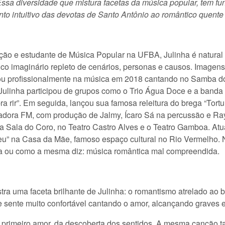
Essa diversidade que mistura facetas da música popular, tem f
to intuitivo das devotas de Santo Antônio ao romântico quent
ação e estudante de Música Popular na UFBA, Julinha é natural 
rico imaginário repleto de cenários, personas e causos. Imagen
çou profissionalmente na música em 2018 cantando no Samba 
 Julinha participou de grupos como o Trio Água Doce e a band
pra rir”. Em seguida, lançou sua famosa releitura do brega “Tor
ducadora FM, com produção de Jalmy, Ícaro Sá na percussão e Ra
 Sala do Coro, no Teatro Castro Alves e o Teatro Gamboa. Atu
” na Casa da Mãe, famoso espaço cultural no Rio Vermelho. No
ira ou como a mesma diz: música romântica mal compreendida.
a uma faceta brilhante de Julinha: o romantismo atrelado ao b
sente muito confortável cantando o amor, alcançando graves e
primeiro amor, da descoberta dos sentidos. A mesma canção ta