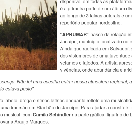
disponível em todas as plataform
é a primeira parte de um álbum di
ao longo de 3 faixas autorais e u
repertório popular nordestino.
“APRUMAR”
nasce da relação í
Jacuípe, município localizado no 
Ainda que radicada em Salvador, 
dos vislumbres de uma juventude q
velames e lajedos. A artista apre
vivências, onde abundância e ari
scença. Não foi uma escolha entrar nessa atmosfera regional, a
io estava posto”
ró, aboio, brega e ritmos latinos enquanto reflete uma musical
de uma imersão em Riachão do Jacuípe. Para ajudar a construir t
o musical, com
Camila Schindler
na parte gráfica, figurino de
eovana Araujo Marques.