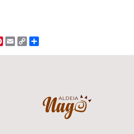
n
er
hreads
Pinterest
Email
Copy
Share
Link