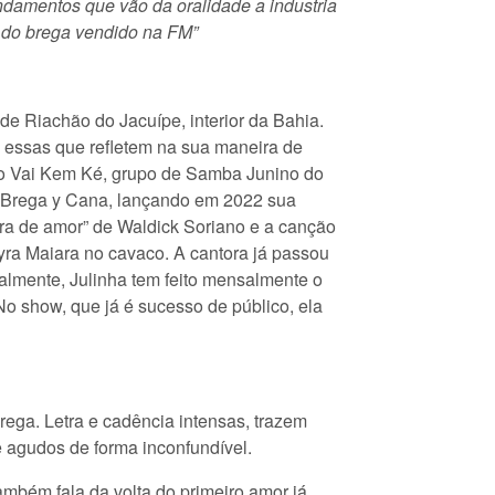
undamentos que vão da oralidade a industria
e do brega vendido na FM”
de Riachão do Jacuípe, interior da Bahia.
s essas que refletem na sua maneira de
do Vai Kem Ké, grupo de Samba Junino do
a Brega y Cana, lançando em 2022 sua
tura de amor” de Waldick Soriano e a canção
yra Maiara no cavaco. A cantora já passou
almente, Julinha tem feito mensalmente o
 show, que já é sucesso de público, ela
rega. Letra e cadência intensas, trazem
 agudos de forma inconfundível.
mbém fala da volta do primeiro amor já