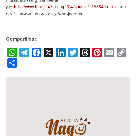
http://www.brasil247.com/pt/247/poder/115864/Lula-vit
ória-
em
de-Dilma-é-minha-vitória;-tô-no-jogo.htm
Compartilhar:
WhatsApp
Telegram
Facebook
X
LinkedIn
Twitter
Threads
Pintere
Emai
C
Li
Share