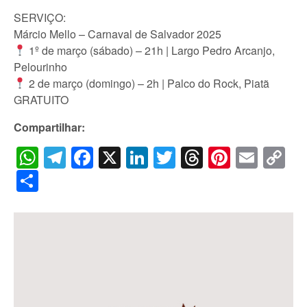
SERVIÇO:
Márcio Mello – Carnaval de Salvador 2025
1º de março (sábado) – 21h | Largo Pedro Arcanjo,
Pelourinho
2 de março (domingo) – 2h | Palco do Rock, Piatã
GRATUITO
Compartilhar:
WhatsApp
Telegram
Facebook
X
LinkedIn
Twitter
Threads
Pintere
Emai
C
Li
Share