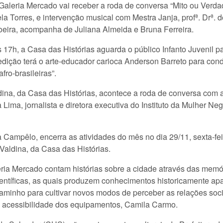
 Galeria Mercado vai receber a roda de conversa “Mito ou Verda
ela Torres, e intervenção musical com Mestra Janja, profª. Drª
ira, acompanha de Juliana Almeida e Bruna Ferreira.
17h, a Casa das Histórias aguarda o público Infanto Juvenil pa
dição terá o arte-educador carioca Anderson Barreto para cond
fro-brasileiras”.
dina, da Casa das Histórias, acontece a roda de conversa com 
Lima, jornalista e diretora executiva do Instituto da Mulher Neg
na Campêlo, encerra as atividades do mês no dia 29/11, sexta-f
 Valdina, da Casa das Histórias.
eria Mercado contam histórias sobre a cidade através das mem
 científicas, as quais produzem conhecimentos historicamente ap
nho para cultivar novos modos de perceber as relações sociais
 e acessibilidade dos equipamentos, Camila Carmo.