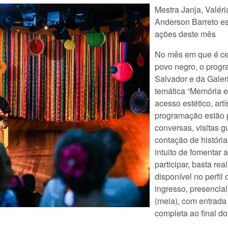
Mestra Janja, Valér
Anderson Barreto es
ações deste mês
No mês em que é cel
povo negro, o progr
Salvador e da Galer
temática “Memória e
acesso estético, artí
programação estão p
conversas, visitas g
contação de história
intuito de fomentar a
participar, basta rea
disponível no perfil
ingresso, presencial
(meia), com entrada 
completa ao final do 