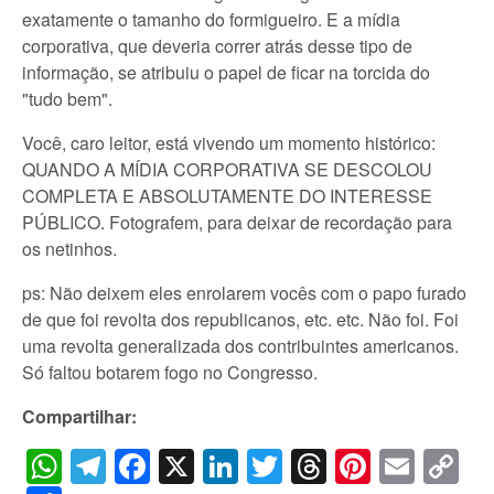
exatamente o tamanho do formigueiro. E a mídia
corporativa, que deveria correr atrás desse tipo de
informação, se atribuiu o papel de ficar na torcida do
"tudo bem".
Você, caro leitor, está vivendo um momento histórico:
QUANDO A MÍDIA CORPORATIVA SE DESCOLOU
COMPLETA E ABSOLUTAMENTE DO INTERESSE
PÚBLICO. Fotografem, para deixar de recordação para
os netinhos.
ps: Não deixem eles enrolarem vocês com o papo furado
de que foi revolta dos republicanos, etc. etc. Não foi. Foi
uma revolta generalizada dos contribuintes americanos.
Só faltou botarem fogo no Congresso.
Compartilhar:
WhatsApp
Telegram
Facebook
X
LinkedIn
Twitter
Threads
Pintere
Emai
C