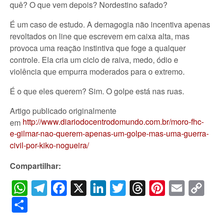
quê? O que vem depois? Nordestino safado?
É um caso de estudo. A demagogia não incentiva apenas
revoltados on line que escrevem em caixa alta, mas
provoca uma reação instintiva que foge a qualquer
controle. Ela cria um ciclo de raiva, medo, ódio e
violência que empurra moderados para o extremo.
É o que eles querem? Sim. O golpe está nas ruas.
Artigo publicado originalmente
http://www.diariodocentrodomundo.com.br/moro-fhc-
em
e-gilmar-nao-querem-apenas-um-golpe-mas-uma-guerra-
civil-por-kiko-nogueira/
Compartilhar:
WhatsApp
Telegram
Facebook
X
LinkedIn
Twitter
Threads
Pintere
Emai
C
Li
Share