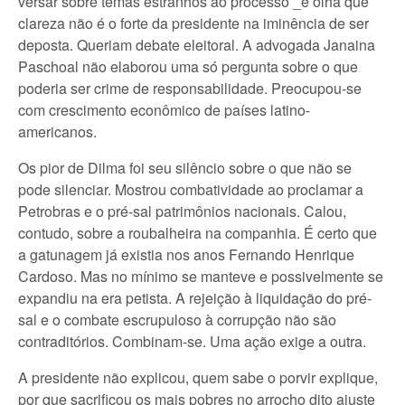
versar sobre temas estranhos ao processo _e olha que
clareza não é o forte da presidente na iminência de ser
deposta. Queriam debate eleitoral. A advogada Janaina
Paschoal não elaborou uma só pergunta sobre o que
poderia ser crime de responsabilidade. Preocupou-se
com crescimento econômico de países latino-
americanos.
Os pior de Dilma foi seu silêncio sobre o que não se
pode silenciar. Mostrou combatividade ao proclamar a
Petrobras e o pré-sal patrimônios nacionais. Calou,
contudo, sobre a roubalheira na companhia. É certo que
a gatunagem já existia nos anos Fernando Henrique
Cardoso. Mas no mínimo se manteve e possivelmente se
expandiu na era petista. A rejeição à liquidação do pré-
sal e o combate escrupuloso à corrupção não são
contraditórios. Combinam-se. Uma ação exige a outra.
A presidente não explicou, quem sabe o porvir explique,
por que sacrificou os mais pobres no arrocho dito ajuste