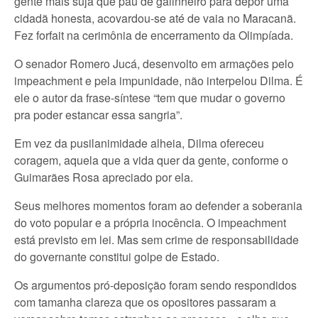
gente mais suja que pau de galinheiro para depor uma
cidadã honesta, acovardou-se até de vaia no Maracanã.
Fez forfait na cerimônia de encerramento da Olimpíada.
O senador Romero Jucá, desenvolto em armações pelo
impeachment e pela impunidade, não interpelou Dilma. É
ele o autor da frase-síntese “tem que mudar o governo
pra poder estancar essa sangria”.
Em vez da pusilanimidade alheia, Dilma ofereceu
coragem, aquela que a vida quer da gente, conforme o
Guimarães Rosa apreciado por ela.
Seus melhores momentos foram ao defender a soberania
do voto popular e a própria inocência. O impeachment
está previsto em lei. Mas sem crime de responsabilidade
do governante constitui golpe de Estado.
Os argumentos pró-deposição foram sendo respondidos
com tamanha clareza que os opositores passaram a