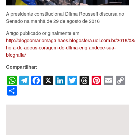
A presidente constitucional Dilma Rousseff discursa no
Senado na manhã de 29 de agosto de 2016
Artigo publicado originalmente em
http://blogdomariomagalhaes.blogosfera.uol.com.br/2016/08
hora-do-adeus-coragem-de-dilma-engrandece-sua-
biografia/
Compartilhar:
WhatsApp
Telegram
Facebook
X
LinkedIn
Twitter
Threads
Pintere
Emai
C
Li
Share