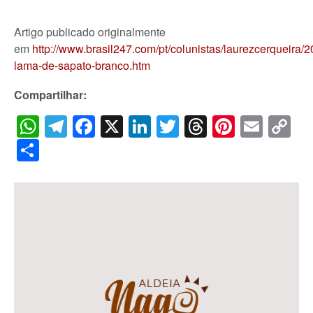
Artigo publicado originalmente
em
http://www.brasil247.com/pt/colunistas/laurezcerqueira/
lama-de-sapato-branco.htm
Compartilhar:
WhatsApp
Telegram
Facebook
X
LinkedIn
Twitter
Threads
Pintere
Emai
C
Li
Share