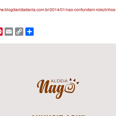
www.blogdacidadania.com.br/2014/01/nao-confundam-rolezinhos-
n
er
hreads
Pinterest
Email
Copy
Share
Link