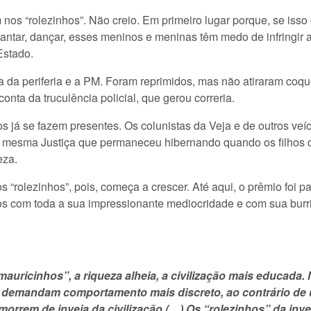
m nos “rolezinhos”. Não creio. Em primeiro lugar porque, se iss
 cantar, dançar, esses meninos e meninas têm medo de infringir 
Estado.
 da periferia e a PM. Foram reprimidos, mas não atiraram coq
onta da truculência policial, que gerou correria.
s já se fazem presentes. Os colunistas da Veja e de outros veíc
E a mesma Justiça que permaneceu hibernando quando os filhos
eza.
os “rolezinhos”, pois, começa a crescer. Até aqui, o prêmio foi p
os com toda a sua impressionante mediocridade e com sua burri
mauricinhos”, a riqueza alheia, a civilização mais educada
ue demandam comportamento mais discreto, ao contrário de 
 morrem de inveja da civilização (…) Os “rolezinhos” da in