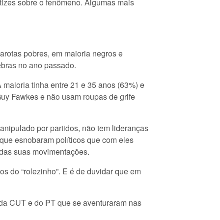
atizes sobre o fenômeno. Algumas mais
garotas pobres, em maioria negros e
uebras no ano passado.
 maioria tinha entre 21 e 35 anos (63%) e
 Guy Fawkes e não usam roupas de grife
nipulado por partidos, não tem lideranças
 que esnobaram políticos que com eles
o das suas movimentações.
os do “rolezinho”. E é de duvidar que em
 da CUT e do PT que se aventuraram nas