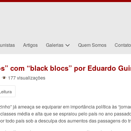
unistas
Artigos
Galerias
Quem Somos
Contat
s” com “black blocs” por Eduardo Gu
|
177 visualizações
eitura
zinho” já ameaça se equiparar em importância política às “jor
lasses média e alta que se espraiou pelo país no ano passado
or todo país sob a desculpa dos aumentos das passagens do tr