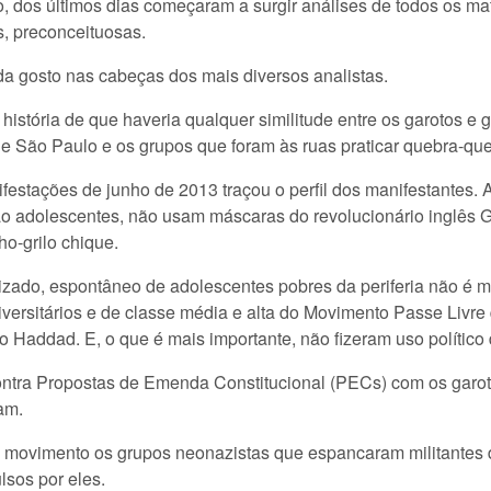
, dos últimos dias começaram a surgir análises de todos os m
s, preconceituosas.
da gosto nas cabeças dos mais diversos analistas.
istória de que haveria qualquer similitude entre os garotos e 
 de São Paulo e os grupos que foram às ruas praticar quebra-q
festações de junho de 2013 traçou o perfil dos manifestantes. A
são adolescentes, não usam máscaras do revolucionário inglês
ho-grilo chique.
zado, espontâneo de adolescentes pobres da periferia não é ma
ersitários e de classe média e alta do Movimento Passe Livre
 Haddad. E, o que é mais importante, não fizeram uso polític
contra Propostas de Emenda Constitucional (PECs) com os garot
am.
e movimento os grupos neonazistas que espancaram militantes
lsos por eles.