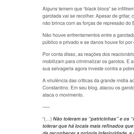
Alguns temem que “black blocs” se infiltre
garotada vai se recolher. Apesar de gritar,
não brinca com as forças de repressão do 
Não houve enfrentamentos entre a garotada
público e privado e se danos houve foi por c
Por conta disso, as reações dos reacionário
mobilizam para criminalizar os garotos. 
sua selvageria agora investe contra a pobr
A virulência das críticas da grande mídia a
Constantino. Em seu blog, atacou os garot
ataca o movimento.
—–
“(…)
Não toleram as “patricinhas” e os “
tolerar que há locais mais refinados q
de reconhecer a própria inferioridade, e