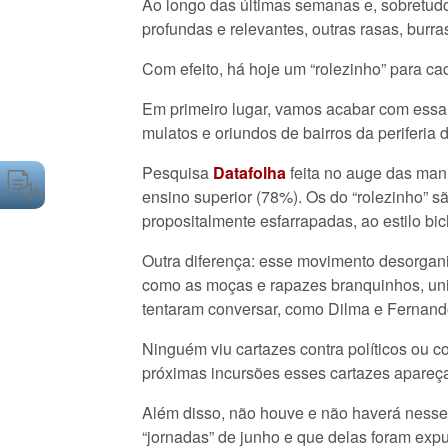
Ao longo das últimas semanas e, sobretudo
profundas e relevantes, outras rasas, burra
Com efeito, há hoje um “rolezinho” para ca
Em primeiro lugar, vamos acabar com essa h
mulatos e oriundos de bairros da periferia
Pesquisa
Datafolha
feita no auge das mani
ensino superior (78%). Os do “rolezinho” 
propositalmente esfarrapadas, ao estilo bic
Outra diferença: esse movimento desorgani
como as moças e rapazes branquinhos, univ
tentaram conversar, como Dilma e Fernando
Ninguém viu cartazes contra políticos ou 
próximas incursões esses cartazes apareç
Além disso, não houve e não haverá ness
“jornadas” de junho e que delas foram expu