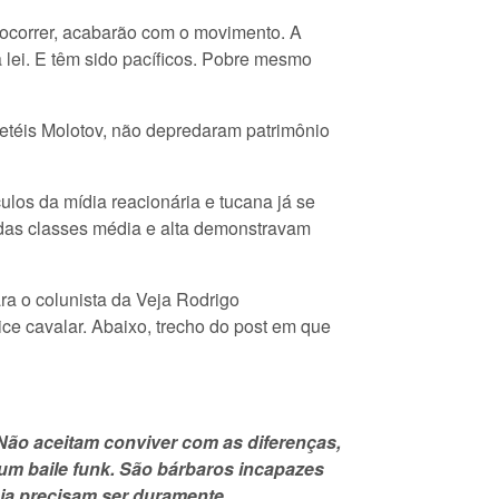
o ocorrer, acabarão com o movimento. A
a lei. E têm sido pacíficos. Pobre mesmo
uetéis Molotov, não depredaram patrimônio
ulos da mídia reacionária e tucana já se
 das classes média e alta demonstravam
ara o colunista da Veja Rodrigo
ce cavalar. Abaixo, trecho do post em que
. Não aceitam conviver com as diferenças,
um baile funk. São bárbaros incapazes
veja precisam ser duramente