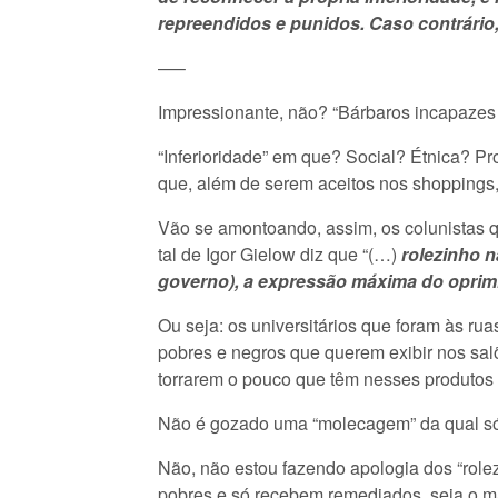
repreendidos e punidos. Caso contrário, 
—–
Impressionante, não? “Bárbaros incapazes de
“Inferioridade” em que? Social? Étnica? Pr
que, além de serem aceitos nos shoppings,
Vão se amontoando, assim, os colunistas 
tal de Igor Gielow diz que “(…)
r
olezinho n
governo), a expressão máxima do opri
Ou seja: os universitários que foram às ru
pobres e negros que querem exibir nos sal
torrarem o pouco que têm nesses produtos
Não é gozado uma “molecagem” da qual só 
Não, não estou fazendo apologia dos “role
pobres e só recebem remediados, seja o m