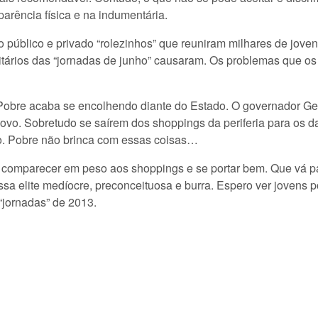
arência física e na indumentária.
io público e privado “rolezinhos” que reuniram milhares de jov
tários das “jornadas de junho” causaram. Os problemas que os
 Pobre acaba se encolhendo diante do Estado. O governador Ge
ovo. Sobretudo se saírem dos shoppings da periferia para os da
to. Pobre não brinca com essas coisas…
 comparecer em peso aos shoppings e se portar bem. Que vá pa
sa elite medíocre, preconceituosa e burra. Espero ver jovens p
 “jornadas” de 2013.