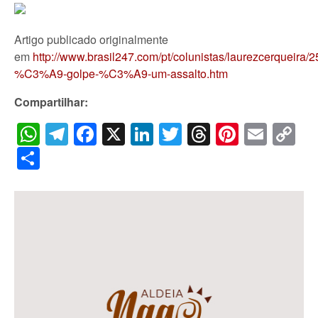
Artigo publicado originalmente
em
http://www.brasil247.com/pt/colunistas/laurezcerquei
%C3%A9-golpe-%C3%A9-um-assalto.htm
Compartilhar:
WhatsApp
Telegram
Facebook
X
LinkedIn
Twitter
Threads
Pintere
Emai
C
Li
Share