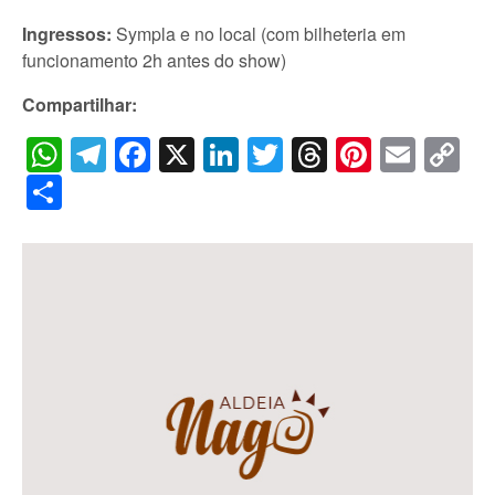
Ingressos:
Sympla e no local (com bilheteria em
funcionamento 2h antes do show)
Compartilhar:
WhatsApp
Telegram
Facebook
X
LinkedIn
Twitter
Threads
Pintere
Emai
C
Li
Share