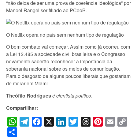
“não deixa de ser uma prova de coerência ideológica” por
Manoel Rangel ser filiado ao PCdoB.
O Netflix opera no país sem nenhum tipo de regulação
O bom combate vai começar. Assim como já ocorreu com
a Lei 12.485 a sociedade civil brasileira e o Congresso
novamente saberão reconhecer a importância da
soberania nacional sobre os meios de comunicação.
Para o desgosto de alguns poucos liberais que gostariam
de morar em Miami.
Theófilo Rodrigues
é cientista político
.
Compartilhar:
WhatsApp
Telegram
Facebook
X
LinkedIn
Twitter
Threads
Pintere
Emai
C
Li
Share