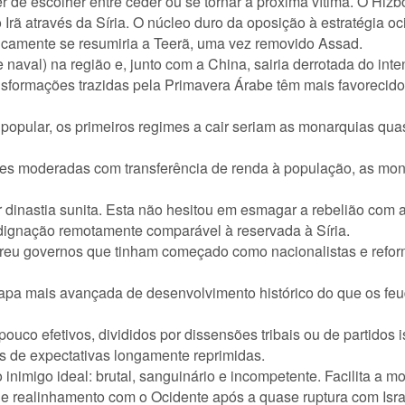
 de escolher entre ceder ou se tornar a próxima vítima. O Hizb
Irã através da Síria. O núcleo duro da oposição à estratégia o
icamente se resumiria a Teerã, uma vez removido Assad.
 naval) na região e, junto com a China, sairia derrotada do int
ansformações trazidas pela Primavera Árabe têm mais favorecido
opular, os primeiros regimes a cair seriam as monarquias quas
s moderadas com transferência de renda à população, as mona
r dinastia sunita. Esta não hesitou em esmagar a rebelião com a
dignação remotamente comparável à reservada à Síria.
varreu governos que tinham começado como nacionalistas e refo
apa mais avançada de desenvolvimento histórico do que os fe
ouco efetivos, divididos por dissensões tribais ou de partidos
 de expectativas longamente reprimidas.
 inimigo ideal: brutal, sanguinário e incompetente. Facilita a
de realinhamento com o Ocidente após a quase ruptura com Isra