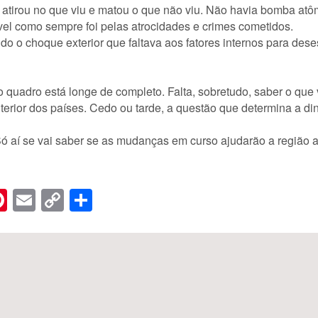
ue atirou no que viu e matou o que não viu. Não havia bomba at
vel como sempre foi pelas atrocidades e crimes cometidos.
o o choque exterior que faltava aos fatores internos para dese
quadro está longe de completo. Falta, sobretudo, saber o que v
terior dos países. Cedo ou tarde, a questão que determina a din
 Só aí se vai saber se as mudanças em curso ajudarão a região 
n
er
hreads
Pinterest
Email
Copy
Share
Link