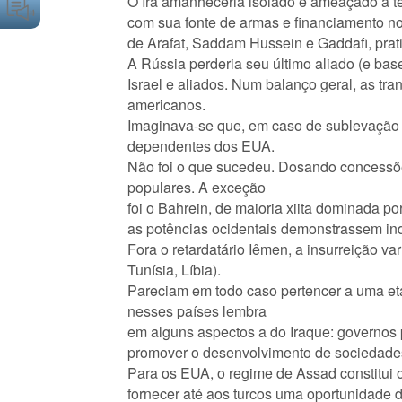
O Irã amanheceria isolado e ameaçado a ter
com sua fonte de armas e financiamento no 
de Arafat, Saddam Hussein e Gaddafi, prat
A Rússia perderia seu último aliado (e base
Israel e aliados. Num balanço geral, as tr
americanos.
Imaginava-se que, em caso de sublevação p
dependentes dos EUA.
Não foi o que sucedeu. Dosando concessõe
populares. A exceção
foi o Bahrein, de maioria xiita dominada po
as potências ocidentais demonstrassem in
Fora o retardatário Iêmen, a insurreição 
Tunísia, Líbia).
Pareciam em todo caso pertencer a uma et
nesses países lembra
em alguns aspectos a do Iraque: governos p
promover o desenvolvimento de sociedades
Para os EUA, o regime de Assad constitui o
fornecer até aos turcos uma oportunidade 