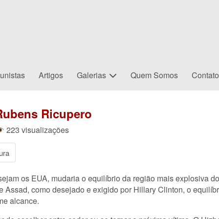
unistas
Artigos
Galerias
Quem Somos
Contat
Rubens Ricupero
223 visualizações
ura
jam os EUA, mudaria o equilíbrio da região mais explosiva do g
 Assad, como desejado e exigido por Hillary Clinton, o equilíb
me alcance.