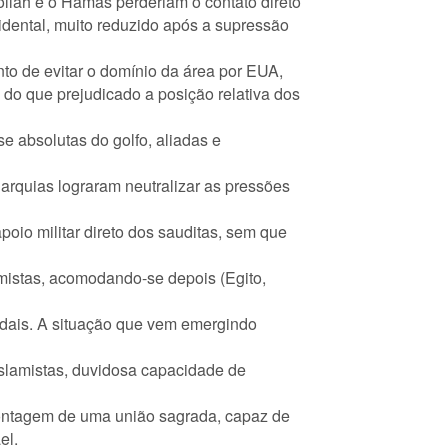
ollah e o Hamas perderiam o contato direto
cidental, muito reduzido após a supressão
ento de evitar o domínio da área por EUA,
 do que prejudicado a posição relativa dos
e absolutas do golfo, aliadas e
rquias lograram neutralizar as pressões
poio militar direto dos sauditas, sem que
rmistas, acomodando-se depois (Egito,
udais. A situação que vem emergindo
 islamistas, duvidosa capacidade de
 montagem de uma união sagrada, capaz de
el.