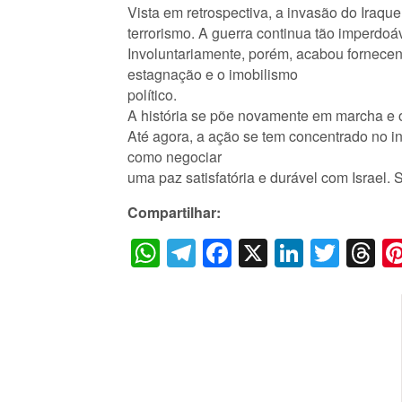
Vista em retrospectiva, a invasão do Iraq
terrorismo. A guerra continua tão imperdoá
Involuntariamente, porém, acabou fornecend
estagnação e o imobilismo
político.
A história se põe novamente em marcha e o 
Até agora, a ação se tem concentrado no in
como negociar
uma paz satisfatória e durável com Israel.
Compartilhar:
WhatsApp
Telegram
Facebook
X
LinkedI
Twitt
T