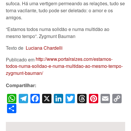
sufoca. Há uma vertigem permeando as relações, tudo se
torna vacilante, tudo pode ser deletado: o amor e os
amigos.
“Estamos todos numa solidão e numa multidão ao
mesmo tempo”. Zygmunt Bauman
Texto de
Luciana Chardelli
http://www.portalraizes.com/estamos-
Publicado em
todos-numa-solidao-e-numa-multidao-ao-mesmo-tempo-
zygmunt-bauman/
Compartilhar:
WhatsApp
Telegram
Facebook
X
LinkedIn
Twitter
Threads
Pintere
Emai
C
Li
Share