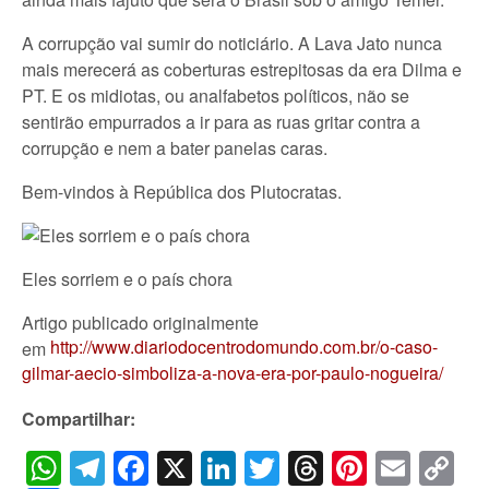
A corrupção vai sumir do noticiário. A Lava Jato nunca
mais merecerá as coberturas estrepitosas da era Dilma e
PT. E os midiotas, ou analfabetos políticos, não se
sentirão empurrados a ir para as ruas gritar contra a
corrupção e nem a bater panelas caras.
Bem-vindos à República dos Plutocratas.
Eles sorriem e o país chora
Artigo publicado originalmente
http://www.diariodocentrodomundo.com.br/o-caso-
em
gilmar-aecio-simboliza-a-nova-era-por-paulo-nogueira/
Compartilhar:
WhatsApp
Telegram
Facebook
X
LinkedIn
Twitter
Threads
Pintere
Emai
C