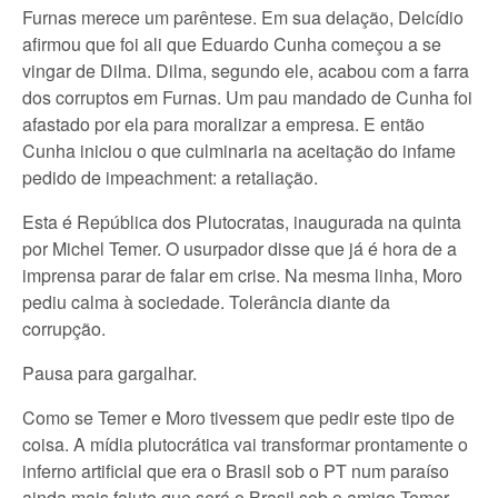
Furnas merece um parêntese. Em sua delação, Delcídio
afirmou que foi ali que Eduardo Cunha começou a se
vingar de Dilma. Dilma, segundo ele, acabou com a farra
dos corruptos em Furnas. Um pau mandado de Cunha foi
afastado por ela para moralizar a empresa. E então
Cunha iniciou o que culminaria na aceitação do infame
pedido de impeachment: a retaliação.
Esta é República dos Plutocratas, inaugurada na quinta
por Michel Temer. O usurpador disse que já é hora de a
imprensa parar de falar em crise. Na mesma linha, Moro
pediu calma à sociedade. Tolerância diante da
corrupção.
Pausa para gargalhar.
Como se Temer e Moro tivessem que pedir este tipo de
coisa. A mídia plutocrática vai transformar prontamente o
inferno artificial que era o Brasil sob o PT num paraíso
ainda mais fajuto que será o Brasil sob o amigo Temer.