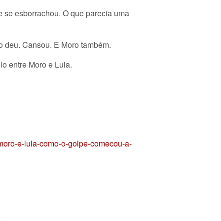
 e se esborrachou. O que parecia uma
ato deu. Cansou. E Moro também.
o entre Moro e Lula.
-moro-e-lula-como-o-golpe-comecou-a-