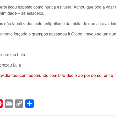
-herói ficou exposto como nunca estivera. Achou que podia voar
animidade – se esfacelou.
iros não fanatizados pelo antipetismo da mídia de que a Lava J
imento forçado e grampos passados à Globo, travou-se um duel
prezou Lula
www.diariodocentrodomundo.com.br/o-duelo-ao-por-de-sol-entre
n
er
hreads
Pinterest
Email
Copy
Share
Link