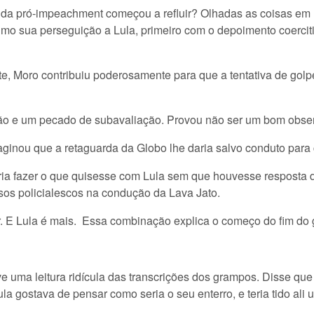
 pró-impeachment começou a refluir? Olhadas as coisas em re
mo sua perseguição a Lula, primeiro com o depoimento coerciti
nte, Moro contribuiu poderosamente para que a tentativa de golp
o e um pecado de subavaliação. Provou não ser um bom obser
maginou que a retaguarda da Globo lhe daria salvo conduto para
a fazer o que quisesse com Lula sem que houvesse resposta da 
sos policialescos na condução da Lava Jato.
 E Lula é mais. Essa combinação explica o começo do fim do 
ve uma leitura ridícula das transcrições dos grampos. Disse q
la gostava de pensar como seria o seu enterro, e teria tido ali