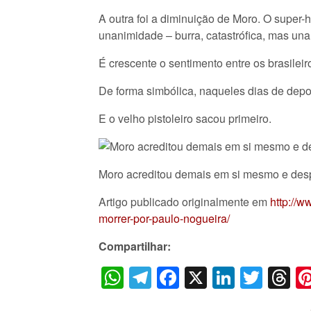
A outra foi a diminuição de Moro. O super
unanimidade – burra, catastrófica, mas un
É crescente o sentimento entre os brasile
De forma simbólica, naqueles dias de depo
E o velho pistoleiro sacou primeiro.
Moro acreditou demais em si mesmo e des
Artigo publicado originalmente em
http://
morrer-por-paulo-nogueira/
Compartilhar:
WhatsApp
Telegram
Facebook
X
LinkedI
Twitt
T