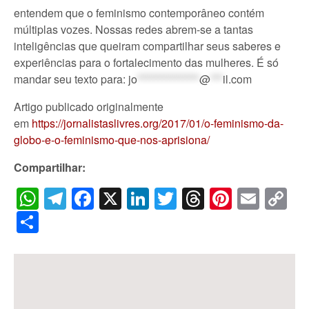
entendem que o feminismo contemporâneo contém
múltiplas vozes. Nossas redes abrem-se a tantas
inteligências que queiram compartilhar seus saberes e
experiências para o fortalecimento das mulheres. É só
mandar seu texto para:
jo
***************
@
***
il.com
Artigo publicado originalmente
em
https://jornalistaslivres.org/2017/01/o-feminismo-da-
globo-e-o-feminismo-que-nos-aprisiona/
Compartilhar:
WhatsApp
Telegram
Facebook
X
LinkedIn
Twitter
Threads
Pintere
Emai
C
Li
Share